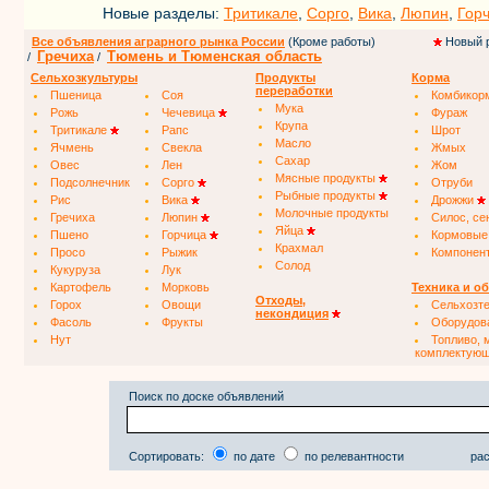
Новые разделы:
Тритикале
,
Сорго
,
Вика
,
Люпин
,
Гор
Все объявления аграрного рынка России
(Кроме работы)
Новый 
Гречиха
Тюмень и Тюменская область
/
/
Сельхозкультуры
Продукты
Корма
переработки
Пшеница
Соя
Комбикор
Мука
Рожь
Чечевица
Фураж
Крупа
Тритикале
Рапс
Шрот
Масло
Ячмень
Свекла
Жмых
Сахар
Овес
Лен
Жом
Мясные продукты
Подсолнечник
Сорго
Отруби
Рыбные продукты
Рис
Вика
Дрожжи
Молочные продукты
Гречиха
Люпин
Силос, се
Яйца
Пшено
Горчица
Кормовые
Крахмал
Просо
Рыжик
Компонен
Солод
Кукуруза
Лук
Картофель
Морковь
Техника и о
Отходы,
Горох
Овощи
Сельхозт
некондиция
Фасоль
Фрукты
Оборудов
Нут
Топливо, 
комплектую
Поиск по доске объявлений
Сортировать:
по дате
по релевантности
рас