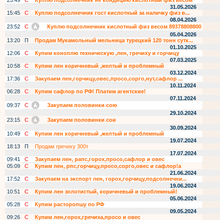
23:49
С
Куплю подсолнечник не кондицию кислотный физ весом
31.05.2026
15:45
С
Куплю подсолнечник гост кислотный за наличку физ в...
08.04.2026
23:52
С
Куплю подсолнечник кислотный физ весом 89378808800
05.04.2026
13:20
П
Продам Мукамольный мельница турецкий 120 тонн сутк...
01.10.2025
12:06
С
Купим коноплю техническую ,лен, гречиху и горчицу
07.03.2025
10:58
С
Купим лен коричневый ,желтый и проблемный
03.12.2024
17:36
С
Закупаем лен,горчицу,овес,просо,сорго,нут,сафлор ...
10.11.2024
06:28
С
Купим сафлор по РФ! Платим агентские!
07.11.2024
09:37
С
Закупаем половинки сою
29.10.2024
23:15
С
Закупаем половинки сои
30.09.2024
10:49
С
Купим лен коричневый ,желтый и проблемный
19.07.2024
18:13
П
Продам гречиху 300т
17.07.2024
09:41
С
Закупаем лен, рапс,горох,просо,сафлор и овес
05:09
С
Купим лен, рпс,горчицу,просо,сорго,овес и сафлор!а
21.06.2024
17:52
С
Закупаем на экспорт лен, горох,горчицу,подсолнечни...
19.06.2024
10:51
С
Купим лен золотистый, коричневый и проблемный!
05.06.2024
05:28
С
Купим расторопшу по РФ
09.05.2024
09:26
С
Купим лен,горох,гречиха,просо и овес