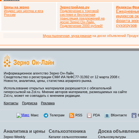
Цены на зерно
Зернотрейдер.ру
Индексы Фра
Индекс цен центра и юга
Подключение к торговой
Ежедневные
России
системе и бесплатная
индексов ок
трансляция предложений на
фрахта зер
доске Зерно Он-Лайн.
сухогрузов
Подключение 2000 рублей!
Мука пшеничная, мука ржаная
на доске объявлений Продукто
Информационное агентство Зерно Он-Лайн.
Свидетельство о регистрации СМИ ИА №ФС77-31392 от 12 марта 2008 г.
Новости, аналитика, цены, статистика аграрного рынка.
Использование открытых материалов разрешается с обязательной
гиперссылкой на Zol.ru. Мнение авторов материалов, размещаемых на сайте
Zol.ru, может не совпадать с мнением редакции.
Контакты
Подписка
Реклама
Макс
Телеграм
RSS
PDA
ВКонтакте
Аналитика и цены
Сельхозтехника
Доска объявлени
Зерно-Weekly
Каталог сельхозтехники
Сельхозкультуры