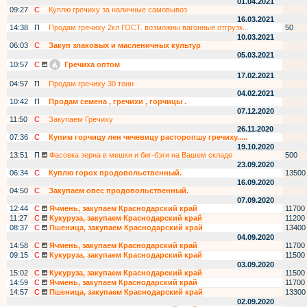
01.04.2021
09:27
С
Куплю гречиху за наличные самовывоз
16.03.2021
14:38
П
Продам гречиху 2кл ГОСТ. возможны вагонные отгрузк...
50
10.03.2021
06:03
С
Закуп злаковых и масленичных культур
05.03.2021
10:57
С
Гречиха оптом
17.02.2021
04:57
П
Продам гречиху 30 тонн
04.02.2021
10:42
П
Продам семена , гречихи , горчицы .
07.12.2020
11:50
С
Закупаем Гречиху
26.11.2020
07:36
С
Купим горчицу лен чечевицу расторопшу гречиху.....
19.10.2020
13:51
П
Фасовка зерна в мешки и биг-бэги на Вашем складе
500
23.09.2020
06:34
С
Куплю горох продовольственный.
13500
16.09.2020
04:50
С
Закупаем овес продовольственный.
07.09.2020
12:44
С
Ячмень, закупаем Краснодарский край
11700
11:27
С
Кукуруза, закупаем Краснодарский край
11200
08:37
С
Пшеница, закупаем Краснодарский край
13400
04.09.2020
14:58
С
Ячмень, закупаем Краснодарский край
11700
09:15
С
Кукуруза, закупаем Краснодарский край
11500
03.09.2020
15:02
С
Кукуруза, закупаем Краснодарский край
11500
14:59
С
Ячмень, закупаем Краснодарский край
11700
14:57
С
Пшеница, закупаем Краснодарский край
13300
02.09.2020