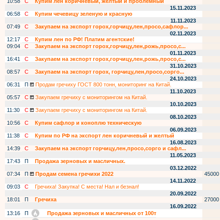
10:58
С
Купим лен коричневый, желтый и проблемный
15.11.2023
06:58
С
Купим чечевицу зеленую и красную
11.11.2023
07:49
С
Закупаем на экспорт горох,горчицу,лен,просо,сафлор...
02.11.2023
12:17
С
Купим лен по РФ! Платим агентские!
09:04
С
Закупаем на экспорт горох,горчицу,лен,рожь,просо,с...
01.11.2023
16:41
С
Закупаем на экспорт горох,горчицу,лен,рожь,просо,с...
31.10.2023
08:57
С
Закупаем на экспорт горох, горчицу,лен,просо,сорго...
24.10.2023
06:31
П
Продам гречиху ГОСТ 800 тонн, мониторинг на Китай.
11.10.2023
05:57
С
Закупаем гречиху с мониторингом на Китай.
10.10.2023
11:30
С
Закупаем гречиху с мониторингом на Китай.
08.10.2023
10:56
С
Купим сафлор и коноплю техническую
06.09.2023
11:38
С
Купим по РФ на экспорт лен коричневый и желтый
16.08.2023
14:39
С
Закупаем на экспорт горчицу,лен,просо,сорго и сафл...
11.05.2023
17:43
П
Продажа зерновых и масличных.
03.12.2022
07:34
П
Продам семена гречихи 2022
45000
14.11.2022
09:03
С
Гречиха! Закупка! С места! Нал и безнал!
20.09.2022
18:01
П
Гречиха
27000
16.09.2022
13:16
П
Продажа зерновых и масличных от 100т