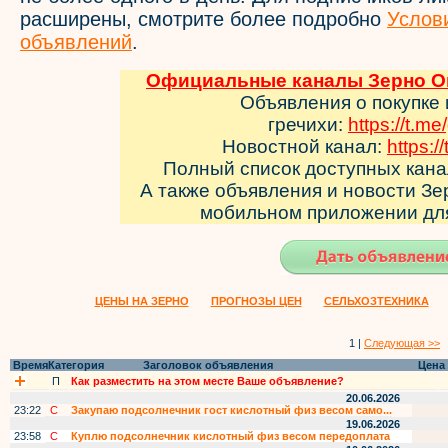
расширены, смотрите более подробно
Услов
объявлений
.
Официальные каналы Зерно Он
Объявления о покупке
гречихи:
https://t.me
Новостной канал:
https:/
Полный список доступных кан
А также объявления и новости З
мобильном приложении д
ЦЕНЫ НА ЗЕРНО
ПРОГНОЗЫ ЦЕН
СЕЛЬХОЗТЕХНИКА
1 |
Следующая >>
Время
Категория
Заголовок объявления
Цена
П
Как разместить на этом месте Ваше объявление?
20.06.2026
23:22
С
Закупаю подсолнечник гост кислотный физ весом само...
19.06.2026
23:58
С
Куплю подсолнечник кислотный физ весом передоплата