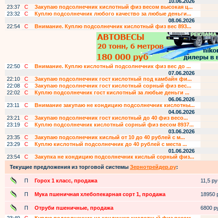
10.06.2026
23:37
С
Закупаю подсолнечник кислотный физ весом высокая ц...
23:32
С
Куплю подсолнечник любого качество за любые деньги...
08.06.2026
22:54
С
Внимание. Куплю подсолнечник кислотный физ вес 893...
22:50
С
Внимание. Куплю кислотный подсолнечник физ вес до ...
07.06.2026
22:10
С
Закупаю подсолнечник гост кислотный под камбайн фи...
22:08
С
Закупаю подсолнечник гост кислотный сорный физ вес...
22:02
С
Куплю подсолнечник гост кислотный за любые деньги ...
06.06.2026
23:11
С
Внимание закупаю не кондицию подсолнечник кислотны...
04.06.2026
23:21
С
Закупаю подсолнечник гост кислотный до 40 физ весо...
23:19
С
Куплю подсолнечник кислотный сорный физ весом 8937...
03.06.2026
23:35
С
Закупаю подсолнечник кислый от 10 до 40 рублей с м...
23:29
С
Куплю кислотный подсолнечник до 40 рублей с места ...
01.06.2026
23:54
С
Закупка не кондицию подсолнечник кислый сорный физ...
Текущие предложения из торговой системы
Зернотрейдер.ру
:
П
Горох 1 класс, продажа
11,5 руб
П
Мука пшеничная хлебопекарная сорт 1, продажа
18950 р
П
Отруби пшеничные, продажа
6800 ру