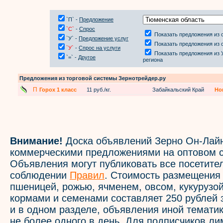
`П` -
Предложение
`С`
-
Спрос
Показать предложения из 
`У` -
Предложение услуг
Показать предложения из 
`У`
-
Спрос на услуги
Показать предложения из 
`=` -
Другое
региона
Предложения из торговой системы Зернотрейдер.ру
П
Горох 1 класс
11 руб./кг.
Забайкальский Край
Но
Внимание!
Доска объявлений Зерно Он-Лайн
коммерческими предложениями на оптовом с
Объявления могут публиковать все посетите
соблюдении
Правил
. Стоимость размещения
пшеницей, рожью, ячменем, овсом, кукурузой
кормами и семенами составляет 250 рублей 
и в одном разделе, объявления иной темати
не более одного в день. Для подписчиков л