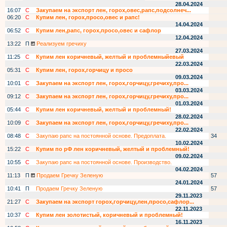
28.04.2024
16:07
С
Закупаем на экспорт лен, горох,овес,рапс,подсолнеч...
06:20
С
Купим лен, горох,просо,овес и рапс!
14.04.2024
06:52
С
Купим лен,рапс, горох,просо,овес и сафлор
12.04.2024
13:22
П
Реализуем гречиху
27.03.2024
11:25
С
Купим лен коричневый, желтый и проблемныйевый
22.03.2024
05:31
С
Купим лен, горох,горчицу и просо
09.03.2024
10:01
С
Закупаем на экспорт лен, горох,горчицу,гречиху,про...
03.03.2024
09:12
С
Закупаем на экспорт лен, горох,горчицу,гречиху,про...
01.03.2024
05:44
С
Купим лен коричневый, желтый и проблемный!
28.02.2024
10:09
С
Закупаем на экспорт лен, горох,горчицу,гречиху,про...
22.02.2024
08:48
С
Закупаю рапс на постоянной основе. Предоплата.
34
10.02.2024
15:22
С
Купим по рФ лен коричневый, желтый и проблемный!
09.02.2024
10:55
С
Закупаю рапс на постоянной основе. Производство.
04.02.2024
11:13
П
Продаем Гречку Зеленую
57
24.01.2024
10:41
П
Продаем Гречку Зеленую
57
29.11.2023
21:27
С
Закупаем на экспорт горох,горчицу,лен,просо,сафлор...
22.11.2023
10:37
С
Купим лен золотистый, коричневый и проблемный!
16.11.2023