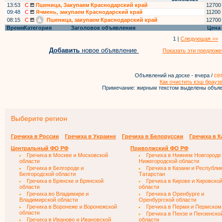
13:53
С
Пшеница, Закупаем Краснодарский край
12700
09:48
С
Ячмень, закупаем Краснодарский край
11200
08:15
С
Пшеница, закупаем Краснодарский край
12700
Время
Категория
Заголовок объявления
Цена
1 |
Следующая >>
Добавить
новое объявление
Показать эти предложе
се
Объявлений на доске - вчера /
Как очистить кэш брауз
Примечание: жирным текстом выделены объяв
Выберите регион
Гречиха в России
Гречиха в Украине
Гречиха в Белоруссии
Гречиха в К
Центральный ФО РФ
Приволжский ФО РФ
Гречиха в Москве и Московской
Гречиха в Нижнем Новгороде
области
Нижегородской области
Гречиха в Белгороде и
Гречиха в Казани и Республи
Белгородской области
Татарстан
Гречиха в Брянске и Брянской
Гречиха в Кирове и Кировско
области
области
Гречиха во Владимире и
Гречиха в Оренбурге и
Владимирской области
Оренбургской области
Гречиха в Воронеже и Воронежской
Гречиха в Перми и Пермском
области
Гречиха в Пензе и Пензенско
Гречиха в Иваново и Ивановской
области