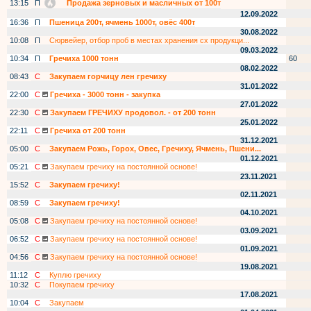
13:15
П
Продажа зерновых и масличных от 100т
12.09.2022
16:36
П
Пшеница 200т, ячмень 1000т, овёс 400т
30.08.2022
10:08
П
Сюрвейер, отбор проб в местах хранения сх продукци...
09.03.2022
10:34
П
Гречиха 1000 тонн
60
08.02.2022
08:43
С
Закупаем горчицу лен гречиху
31.01.2022
22:00
С
Гречиха - 3000 тонн - закупка
27.01.2022
22:30
С
Закупаем ГРЕЧИХУ продовол. - от 200 тонн
25.01.2022
22:11
С
Гречиха от 200 тонн
31.12.2021
05:00
С
Закупаем Рожь, Горох, Овес, Гречиху, Ячмень, Пшени...
01.12.2021
05:21
С
Закупаем гречиху на постоянной основе!
23.11.2021
15:52
С
Закупаем гречиху!
02.11.2021
08:59
С
Закупаем гречиху!
04.10.2021
05:08
С
Закупаем гречиху на постоянной основе!
03.09.2021
06:52
С
Закупаем гречиху на постоянной основе!
01.09.2021
04:56
С
Закупаем гречиху на постоянной основе!
19.08.2021
11:12
С
Куплю гречиху
10:32
С
Покупаем гречиху
17.08.2021
10:04
С
Закупаем