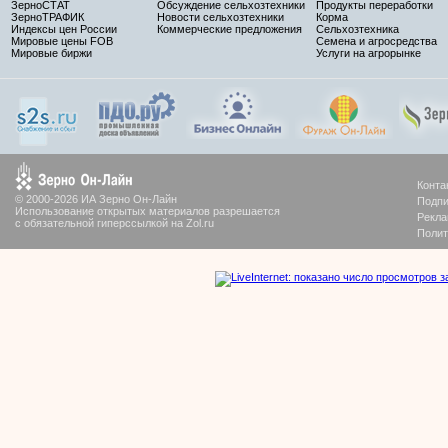
ЗерноСТАТ
Обсуждение сельхозтехники
Продукты переработки
ЗерноТРАФИК
Новости сельхозтехники
Корма
Индексы цен России
Коммерческие предложения
Сельхозтехника
Мировые цены FOB
Семена и агросредства
Мировые биржи
Услуги на агрорынке
Конта
© 2000-2026 ИА Зерно Он-Лайн
Подпи
Использование открытых материалов разрешается
Рекла
с обязательной гиперссылкой на Zol.ru
Полит