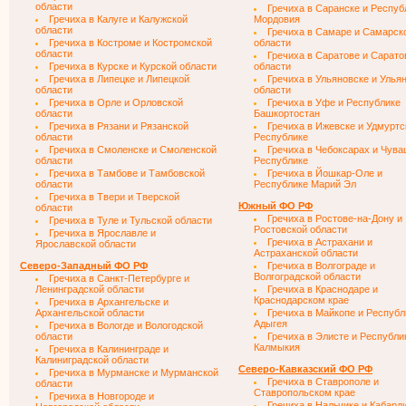
области
Гречиха в Саранске и Респуб
Гречиха в Калуге и Калужской
Мордовия
области
Гречиха в Самаре и Самарск
Гречиха в Костроме и Костромской
области
области
Гречиха в Саратове и Сарато
Гречиха в Курске и Курской области
области
Гречиха в Липецке и Липецкой
Гречиха в Ульяновске и Улья
области
области
Гречиха в Орле и Орловской
Гречиха в Уфе и Республике
области
Башкортостан
Гречиха в Рязани и Рязанской
Гречиха в Ижевске и Удмуртс
области
Республике
Гречиха в Смоленске и Смоленской
Гречиха в Чебоксарах и Чув
области
Республике
Гречиха в Тамбове и Тамбовской
Гречиха в Йошкар-Оле и
области
Республике Марий Эл
Гречиха в Твери и Тверской
Южный ФО РФ
области
Гречиха в Ростове-на-Дону и
Гречиха в Туле и Тульской области
Ростовской области
Гречиха в Ярославле и
Гречиха в Астрахани и
Ярославской области
Астраханской области
Северо-Западный ФО РФ
Гречиха в Волгограде и
Волгоградской области
Гречиха в Санкт-Петербурге и
Ленинградской области
Гречиха в Краснодаре и
Краснодарском крае
Гречиха в Архангельске и
Архангельской области
Гречиха в Майкопе и Республ
Адыгея
Гречиха в Вологде и Вологодской
области
Гречиха в Элисте и Республи
Калмыкия
Гречиха в Калининграде и
Калиниградской области
Северо-Кавказский ФО РФ
Гречиха в Мурманске и Мурманской
Гречиха в Ставрополе и
области
Ставропольском крае
Гречиха в Новгороде и
Гречиха в Нальчике и Кабард