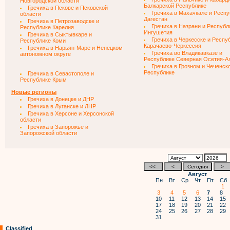
Новгородской области
Балкарской Республике
Гречиха в Пскове и Псковской
Гречиха в Махачкале и Респу
области
Дагестан
Гречиха в Петрозаводске и
Гречиха в Назрани и Республ
Республике Карелия
Ингушетия
Гречиха в Сыктывкаре и
Гречиха в Черкесске и Респу
Республике Коми
Карачаево-Черкессия
Гречиха в Нарьян-Маре и Ненецком
Гречиха во Владикавказе и
автономном округе
Республике Северная Осетия-А
Гречиха в Грозном и Чеченск
Республике
Гречиха в Севастополе и
Республике Крым
Новые регионы
Гречиха в Донецке и ДНР
Гречиха в Луганске и ЛНР
Гречиха в Херсоне и Херсонской
области
Гречиха в Запорожье и
Запорожской области
Август
Пн
Вт
Ср
Чт
Пт
Сб
1
3
4
5
6
7
8
10
11
12
13
14
15
17
18
19
20
21
22
24
25
26
27
28
29
31
Classified