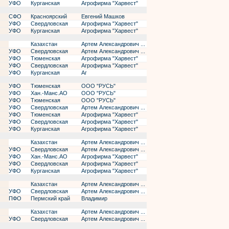
УФО
Курганская
Агрофирма "Харвест"
СФО
Красноярский
Евгений Машков
УФО
Свердловская
Агрофирма "Харвест"
УФО
Курганская
Агрофирма "Харвест"
Казахстан
Артем Александрович ...
УФО
Свердловская
Артем Александрович ...
УФО
Тюменская
Агрофирма "Харвест"
УФО
Свердловская
Агрофирма "Харвест"
УФО
Курганская
Аг
УФО
Тюменская
ООО "РУСЬ"
УФО
Хан.-Манс.АО
ООО "РУСЬ"
УФО
Тюменская
ООО "РУСЬ"
УФО
Свердловская
Артем Александрович ...
УФО
Тюменская
Агрофирма "Харвест"
УФО
Свердловская
Агрофирма "Харвест"
УФО
Курганская
Агрофирма "Харвест"
Казахстан
Артем Александрович ...
УФО
Свердловская
Артем Александрович ...
УФО
Хан.-Манс.АО
Агрофирма "Харвест"
УФО
Свердловская
Агрофирма "Харвест"
УФО
Курганская
Агрофирма "Харвест"
Казахстан
Артем Александрович ...
УФО
Свердловская
Артем Александрович ...
ПФО
Пермский край
Владимир
Казахстан
Артем Александрович ...
УФО
Свердловская
Артем Александрович ...