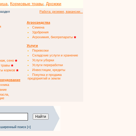
чица
,
Кормовые травы
,
Дрожжи
раздел
Работа: резюме, вакансии...
Агросредства
м
Семена
Удобрения
Агрохимия, биопрепараты
Услуги
Перевозки
Складские услуги и хранение
Услуги уборки
наж, сено
Услуги переработки
 травы
Инвестиции, кредиты
ты кормов
Покупка и продажа
предприятий и земли
борудование
ехника
ание
масла,
щие
ширенный поиск [+]