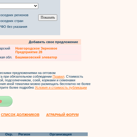
соседних регионов
соседних стран
УФО без указания
Добавить свое предложение
арский
Новгородское Зерновое
Предприятие 28
кая обл.
Башмаковский элеватор
ческими предложениями на оптовом
йта при обязательном соблюдении
Правил
. Стоимость
ой, подсолнечником, соей, кормами и семенами
ления иной тематики можно размещать бесплатно не более
трите более подробно
Условия и стоимость публикации
СПИСОК ДОЛЖНИКОВ
АГРАРНЫЙ ФОРУМ
Окр.
Регион
Организация