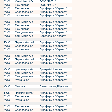
УФО
Хан.-Манс.АО
ООО "РУСЬ"
УФО
Тюменская
ООО "РУСЬ"
УФО
Тюменская
Агрофирма "Харвест"
УФО
Свердловская
Агрофирма "Харвест"
УФО
Курганская
Агрофирма "Харвест"
УФО
Хан.-Манс.АО
Агрофирма "Харвест"
УФО
Тюменская
Агрофирма "Харвест"
УФО
Тюменская
Агрофирма "Харвест"
УФО
Свердловская
Агрофирма "Харвест"
УФО
Хан.-Манс.АО
Саратовская область ...
ПФО
Пермский край
Агрофирма "Харвест"
УФО
Свердловская
Агрофирма "Харвест"
УФО
Курганская
Агрофирма "Харвест"
УФО
Хан.-Манс.АО
Агрофирма "Харвест"
ПФО
Пермский край
Агрофирма "Харвест"
УФО
Свердловская
Агрофирма "Харвест"
СФО
Красноярский
Дмитрий Могилев
УФО
Хан.-Манс.АО
Агрофирма "Харвест"
УФО
Свердловская
Агрофирма "Харвест"
УФО
Курганская
Агрофирма "Харвест"
СФО
Омская
Сельхозпрод Шукуров
ПФО
Пермский край
Агрофирма "Харвест"
УФО
Тюменская
Агрофирма "Харвест"
УФО
Курганская
Агрофирма "Харвест"
УФО
Тюменская
Агрофирма "Харвест"
УФО
Свердловская
Агрофирма "Харвест"