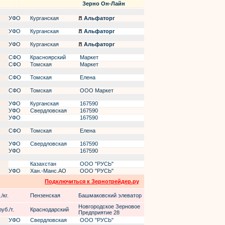
Зерно Он-Лайн
УФО
Курганская
Альфаторг
УФО
Курганская
Альфаторг
УФО
Курганская
Альфаторг
СФО
Красноярский
Маркет
СФО
Томская
Маркет
СФО
Томская
Елена
СФО
Томская
ООО Маркет
УФО
Курганская
167590
УФО
Свердловская
167590
УФО
167590
СФО
Томская
Елена
УФО
Свердловская
167590
УФО
167590
Казахстан
ООО "РУСЬ"
УФО
Хан.-Манс.АО
ООО "РУСЬ"
Подключиться к Зернотрейдер.ру
/кг.
Пензенская
Башмаковский элеватор
Новгородское Зерновое
уб./т.
Краснодарский
Предприятие 28
УФО
Свердловская
ООО "РУСЬ"