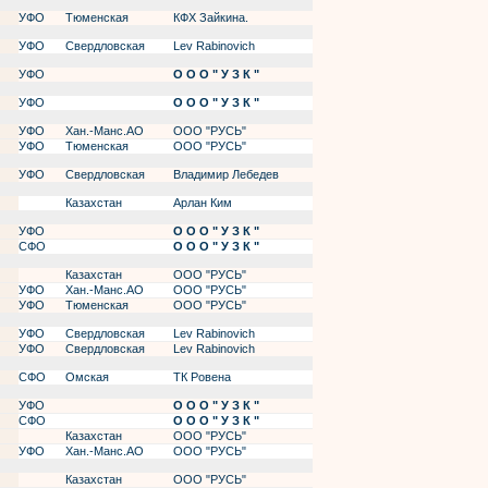
УФО
Тюменская
КФХ Зайкина.
УФО
Свердловская
Lev Rabinovich
УФО
О О О " У З К "
УФО
О О О " У З К "
УФО
Хан.-Манс.АО
ООО "РУСЬ"
УФО
Тюменская
ООО "РУСЬ"
УФО
Свердловская
Владимир Лебедев
Казахстан
Арлан Ким
УФО
О О О " У З К "
СФО
О О О " У З К "
Казахстан
ООО "РУСЬ"
УФО
Хан.-Манс.АО
ООО "РУСЬ"
УФО
Тюменская
ООО "РУСЬ"
УФО
Свердловская
Lev Rabinovich
УФО
Свердловская
Lev Rabinovich
СФО
Омская
ТК Ровена
УФО
О О О " У З К "
СФО
О О О " У З К "
Казахстан
ООО "РУСЬ"
УФО
Хан.-Манс.АО
ООО "РУСЬ"
Казахстан
ООО "РУСЬ"