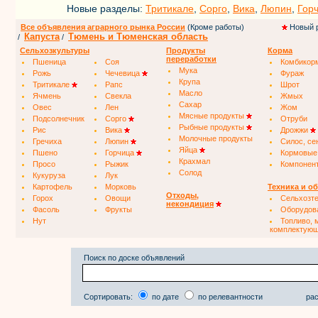
Новые разделы:
Тритикале
,
Сорго
,
Вика
,
Люпин
,
Гор
Все объявления аграрного рынка России
(Кроме работы)
Новый 
Капуста
Тюмень и Тюменская область
/
/
Сельхозкультуры
Продукты
Корма
переработки
Пшеница
Соя
Комбикор
Мука
Рожь
Чечевица
Фураж
Крупа
Тритикале
Рапс
Шрот
Масло
Ячмень
Свекла
Жмых
Сахар
Овес
Лен
Жом
Мясные продукты
Подсолнечник
Сорго
Отруби
Рыбные продукты
Рис
Вика
Дрожжи
Молочные продукты
Гречиха
Люпин
Силос, се
Яйца
Пшено
Горчица
Кормовые
Крахмал
Просо
Рыжик
Компонен
Солод
Кукуруза
Лук
Картофель
Морковь
Техника и о
Отходы,
Горох
Овощи
Сельхозт
некондиция
Фасоль
Фрукты
Оборудов
Нут
Топливо, 
комплектую
Поиск по доске объявлений
Сортировать:
по дате
по релевантности
рас