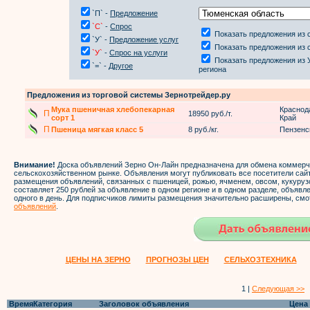
`П` -
Предложение
`С`
-
Спрос
Показать предложения из 
`У` -
Предложение услуг
Показать предложения из 
`У`
-
Спрос на услуги
Показать предложения из 
`=` -
Другое
региона
Предложения из торговой системы Зернотрейдер.ру
Мука пшеничная хлебопекарная
Краснод
П
18950 руб./т.
сорт 1
Край
П
Пшеница мягкая класс 5
8 руб./кг.
Пензенс
Внимание!
Доска объявлений Зерно Он-Лайн предназначена для обмена коммер
сельскохозяйственном рынке. Объявления могут публиковать все посетители са
размещения объявлений, связанных с пшеницей, рожью, ячменем, овсом, кукуруз
составляет 250 рублей за объявление в одном регионе и в одном разделе, объяв
одного в день. Для подписчиков лимиты размещения значительно расширены, смо
объявлений
.
ЦЕНЫ НА ЗЕРНО
ПРОГНОЗЫ ЦЕН
СЕЛЬХОЗТЕХНИКА
1 |
Следующая >>
Время
Категория
Заголовок объявления
Цена