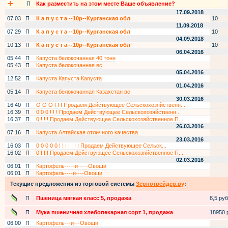
П
Как разместить на этом месте Ваше объявление?
17.09.2018
07:03
П
К а п у с т а --10р--Курганская обл
10
11.09.2018
07:29
П
К а п у с т а --10р--Курганская обл
10
04.09.2018
10:13
П
К а п у с т а --10р--Курганская обл
10
06.04.2016
05:44
П
Капуста белокочанная 40 тонн
05:43
П
Капуста белокочанная вс
05.04.2016
12:52
П
Капуста Капуста Капуста
01.04.2016
05:14
П
Капуста белокочанная Казахстан вс
30.03.2016
16:40
П
О О О ! ! ! Продаем Действующее Сельскохозяйственн...
16:39
П
0 0 0 ! ! ! Продаем Действующее Сельскохозяйственн...
16:37
П
0 ! ! ! Продаем Действующее Сельскохозяйственное П...
26.03.2016
07:16
П
Капуста Алтайская отличного качества
23.03.2016
16:03
П
0 0 0 0 0 ! ! ! ! ! ! ! Продаем Действующее Сельск...
16:02
П
0 ! ! ! Продаем Действующее Сельскохозяйственное П...
02.03.2016
06:01
П
Картофель-----и-----Овощи
06:01
П
Картофель----и----Овощи
Текущие предложения из торговой системы
Зернотрейдер.ру
:
П
Пшеница мягкая класс 5, продажа
8,5 руб.
П
Мука пшеничная хлебопекарная сорт 1, продажа
18950 р
06:00
П
Картофель---и---Овощи