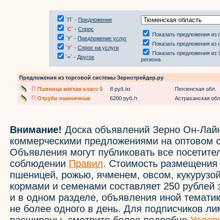
`П` -
Предложение
`С`
-
Спрос
Показать предложения из 
`У` -
Предложение услуг
Показать предложения из 
`У`
-
Спрос на услуги
Показать предложения из 
`=` -
Другое
региона
Предложения из торговой системы Зернотрейдер.ру
П
Пшеница мягкая класс 5
8 руб./кг.
Пензенская обл.
П
Отруби пшеничные
6200 руб./т.
Астраханская обл
Внимание!
Доска объявлений Зерно Он-Лайн
коммерческими предложениями на оптовом с
Объявления могут публиковать все посетите
соблюдении
Правил
. Стоимость размещения
пшеницей, рожью, ячменем, овсом, кукурузой
кормами и семенами составляет 250 рублей 
и в одном разделе, объявления иной темати
не более одного в день. Для подписчиков л