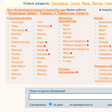
Новые разделы:
Тритикале
,
Сорго
,
Вика
,
Люпин
,
Гор
Все объявления аграрного рынка России
(Кроме работы)
Новый 
Кормовые травы
Тюмень и Тюменская область
/
/
Сельхозкультуры
Продукты
Корма
переработки
Пшеница
Соя
Комбикор
Мука
Рожь
Чечевица
Фураж
Крупа
Тритикале
Рапс
Шрот
Масло
Ячмень
Свекла
Жмых
Сахар
Овес
Лен
Жом
Мясные продукты
Подсолнечник
Сорго
Отруби
Рыбные продукты
Рис
Вика
Дрожжи
Молочные продукты
Гречиха
Люпин
Силос, се
Яйца
Пшено
Горчица
Кормовые
Крахмал
Просо
Рыжик
Компонен
Солод
Кукуруза
Лук
Картофель
Морковь
Техника и о
Отходы,
Горох
Овощи
Сельхозт
некондиция
Фасоль
Фрукты
Оборудов
Нут
Топливо, 
комплектую
Поиск по доске объявлений
Сортировать:
по дате
по релевантности
рас