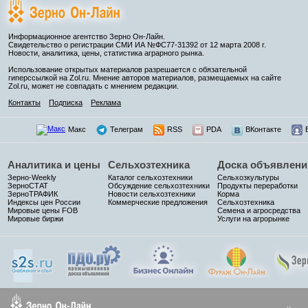
Информационное агентство Зерно Он-Лайн.
Свидетельство о регистрации СМИ ИА №ФС77-31392 от 12 марта 2008 г.
Новости, аналитика, цены, статистика аграрного рынка.
Использование открытых материалов разрешается с обязательной
гиперссылкой на Zol.ru. Мнение авторов материалов, размещаемых на сайте
Zol.ru, может не совпадать с мнением редакции.
Контакты
Подписка
Реклама
Макс
Телеграм
RSS
PDA
ВКонтакте
Аналитика и цены
Сельхозтехника
Доска объявлени
Зерно-Weekly
Каталог сельхозтехники
Сельхозкультуры
ЗерноСТАТ
Обсуждение сельхозтехники
Продукты переработки
ЗерноТРАФИК
Новости сельхозтехники
Корма
Индексы цен России
Коммерческие предложения
Сельхозтехника
Мировые цены FOB
Семена и агросредства
Мировые биржи
Услуги на агрорынке