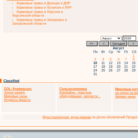
Кормовые травы в Донецке и ДНР
Кормовые травы в Луганске и ЛНР
Кормовые травы в Херсоне и
Херсонской области
Кормовые травы в Запорожье и
Запорожской области
Август
Пн
Вт
Ср
Чт
Пт
Сб
1
3
4
5
6
7
8
10
11
12
13
14
15
17
18
19
20
21
22
24
25
26
27
28
29
31
Classified
ZOL-Универсал:
Сельхозтехника
Мировые кот
Зерно-weekly
Комбайны, трактора,
на зерно на в
Мировые цены
оборудование, запчасти...
биржах мира
Индексы фрахта
Мука пшеничная, мука ржаная
на доске объявлений Продукто