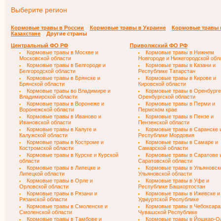
Выберите регион
Кормовые травы в России
Кормовые травы в Украине
Кормовые травы 
Казахстане
Другие страны
Центральный ФО РФ
Приволжский ФО РФ
Кормовые травы в Москве и
Кормовые травы в Нижнем
Московской области
Новгороде и Нижегородской обл
Кормовые травы в Белгороде и
Кормовые травы в Казани и
Белгородской области
Республике Татарстан
Кормовые травы в Брянске и
Кормовые травы в Кирове и
Брянской области
Кировской области
Кормовые травы во Владимире и
Кормовые травы в Оренбурге
Владимирской области
Оренбургской области
Кормовые травы в Воронеже и
Кормовые травы в Перми и
Воронежской области
Пермском крае
Кормовые травы в Иваново и
Кормовые травы в Пензе и
Ивановской области
Пензенской области
Кормовые травы в Калуге и
Кормовые травы в Саранске 
Калужской области
Республике Мордовия
Кормовые травы в Костроме и
Кормовые травы в Самаре и
Костромской области
Самарской области
Кормовые травы в Курске и Курской
Кормовые травы в Саратове 
области
Саратовской области
Кормовые травы в Липецке и
Кормовые травы в Ульяновск
Липецкой области
Ульяновской области
Кормовые травы в Орле и
Кормовые травы в Уфе и
Орловской области
Республике Башкортостан
Кормовые травы в Рязани и
Кормовые травы в Ижевске и
Рязанской области
Удмуртской Республике
Кормовые травы в Смоленске и
Кормовые травы в Чебоксара
Смоленской области
Чувашской Республике
Кормовые травы в Тамбове и
Кормовые травы в Йошкар-О