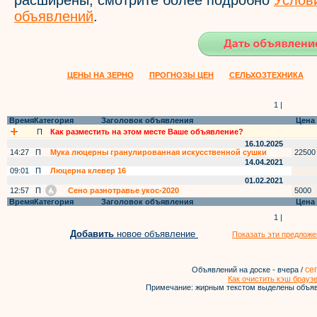
расширены, смотрите более подробно
Услов
объявлений
.
ЦЕНЫ НА ЗЕРНО
ПРОГНОЗЫ ЦЕН
СЕЛЬХОЗТЕХНИКА
1 |
Время
Категория
Заголовок объявления
Цена
П
Как разместить на этом месте Ваше объявление?
16.10.2025
14:27
П
Мука люцерны гранулированная искусственной сушки
22500
14.04.2021
09:01
П
Люцерна клевер 16
01.02.2021
12:57
П
Сено разнотравье укос-2020
5000
Время
Категория
Заголовок объявления
Цена
1 |
Добавить
новое объявление
Показать эти предложе
се
Объявлений на доске - вчера /
Как очистить кэш брауз
Примечание: жирным текстом выделены объяв