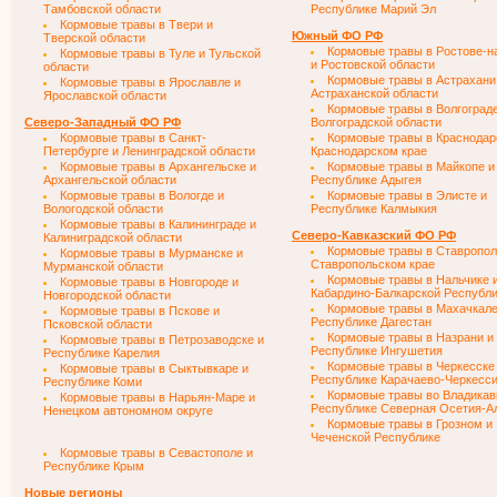
Тамбовской области
Республике Марий Эл
Кормовые травы в Твери и
Южный ФО РФ
Тверской области
Кормовые травы в Ростове-н
Кормовые травы в Туле и Тульской
и Ростовской области
области
Кормовые травы в Астрахани
Кормовые травы в Ярославле и
Астраханской области
Ярославской области
Кормовые травы в Волгограде
Северо-Западный ФО РФ
Волгоградской области
Кормовые травы в Санкт-
Кормовые травы в Краснодар
Петербурге и Ленинградской области
Краснодарском крае
Кормовые травы в Архангельске и
Кормовые травы в Майкопе и
Архангельской области
Республике Адыгея
Кормовые травы в Вологде и
Кормовые травы в Элисте и
Вологодской области
Республике Калмыкия
Кормовые травы в Калининграде и
Северо-Кавказский ФО РФ
Калиниградской области
Кормовые травы в Ставропол
Кормовые травы в Мурманске и
Ставропольском крае
Мурманской области
Кормовые травы в Нальчике 
Кормовые травы в Новгороде и
Кабардино-Балкарской Республ
Новгородской области
Кормовые травы в Махачкале
Кормовые травы в Пскове и
Республике Дагестан
Псковской области
Кормовые травы в Назрани и
Кормовые травы в Петрозаводске и
Республике Ингушетия
Республике Карелия
Кормовые травы в Черкесске
Кормовые травы в Сыктывкаре и
Республике Карачаево-Черкесс
Республике Коми
Кормовые травы во Владикав
Кормовые травы в Нарьян-Маре и
Республике Северная Осетия-А
Ненецком автономном округе
Кормовые травы в Грозном и
Чеченской Республике
Кормовые травы в Севастополе и
Республике Крым
Новые регионы