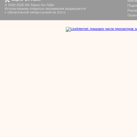
Конта
© 2000-2026 ИА Зерно Он-Лайн
Подпи
Использование открытых материалов разрешается
Рекла
с обязательной гиперссылкой на Zol.ru
Полит