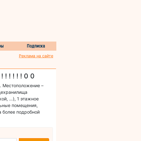
ры
Подписка
Реклама на сайте
 ! ! ! ! 0 0
. Местоположение –
ощехранилища
ой, …), 1 этажное
льные помещения,
а более подробной