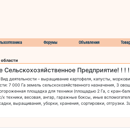
льхозтехника
Форумы
Объявления
Това
 области
е Сельскохозяйственное Предприятие! ! ! ! ! !
Вид деятельности – выращивание картофеля, капусты, моркови
сти: 7 000 Га земель сельскохозяйственного назначения, 3 ов
огороженная площадка для техники (площадью 2 Га, с кран-балк
с/х техники, весовая, ангар, гаражные боксы, иные вспомогате
садки, выращивания, уборки, хранения, сортировки, отгрузки. З