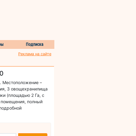
ры
Подписка
Реклама на сайте
 0
. Местоположение –
ния, 3 овощехранилища
ки (площадью 2 Га, с
е помещения, полный
 подробной