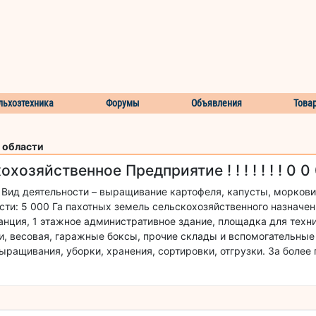
льхозтехника
Форумы
Объявления
Това
 области
озяйственное Предприятие ! ! ! ! ! ! ! 0 0
Вид деятельности – выращивание картофеля, капусты, моркови
ости: 5 000 Га пахотных земель сельскохозяйственного назначе
нция, 1 этажное административное здание, площадка для техни
ки, весовая, гаражные боксы, прочие склады и вспомогательны
ыращивания, уборки, хранения, сортировки, отгрузки. За более