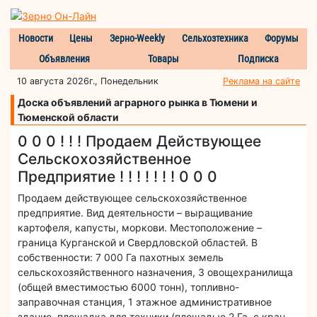
Новости
Цены
Зерно-Weekly
Сельхозтехника
Форумы
Объявления
Товары
Подписка
10 августа 2026г., Понедельник
Реклама на сайте
Доска объявлений аграрного рынка в Тюмени и
Тюменской области
0 0 0 ! ! ! Продаем Действующее
Сельскохозяйственное
Предприятие ! ! ! ! ! ! ! 0 0 0
Продаем действующее сельскохозяйственное
предприятие. Вид деятельности – выращивание
картофеля, капусты, моркови. Местоположение –
граница Курганской и Свердловской областей. В
собственности: 7 000 Га пахотных земель
сельскохозяйственного назначения, 3 овощехранилища
(общей вместимостью 6000 тонн), топливно-
заправочная станция, 1 этажное административное
здание, площадка для техники (площадью 2 Га, с кран-