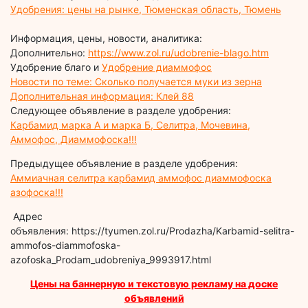
Удобрения: цены на рынке, Тюменская область, Тюмень
Информация, цены, новости, аналитика:
Дополнительно:
https://www.zol.ru/udobrenie-blago.htm
Удобрение благо и
Удобрение диаммофос
Новости по теме: Сколько получается муки из зерна
Дополнительная информация: Клей 88
Следующее объявление в разделе удобрения:
Карбамид марка А и марка Б, Селитра, Мочевина,
Аммофос, Диаммофоска!!!
Предыдущее объявление в разделе удобрения:
Аммиачная селитра карбамид аммофос диаммофоска
азофоска!!!
Адрес
объявления: https://tyumen.zol.ru/Prodazha/Karbamid-selitra-
ammofos-diammofoska-
azofoska_Prodam_udobreniya_9993917.html
Цены на баннерную и текстовую рекламу на доске
объявлений