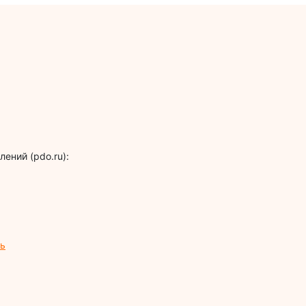
ений (pdo.ru):
нь