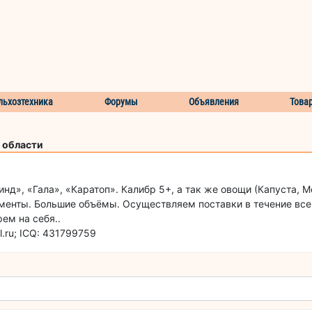
льхозтехника
Форумы
Объявления
Това
 области
д», «Гала», «Каратоп». Калибр 5+, а так же овощи (Капуста, Мо
менты. Большие объёмы. Осуществляем поставки в течение всег
ем на себя..
.ru; ICQ: 431799759