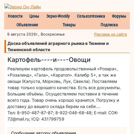
Новости
Цены
Зерно-Weekly
Сельхозтехника
Форумы
Объявления
Товары
Подписка
9 августа 2026г., Воскресенье
Реклама на сайте
Доска объявлений аграрного рынка в Тюмени и
Тюменской области
Картофель----и----Овощи
Реализуем картофель продовольственный «Розара»,
«Розалинд», «Гала», «Каратоп». Калибр 5+, а так же
овощи (Капуста, Морковь, Лук, Свекла). Поставляем
товар только хорошего качества. Есть все документы.
Большие объёмы. Осуществляем поставки в течение
всего года. Товар очень хорошо хранится. Погрузку и
доставку до вашего склада берем на себя....
Тел: 8-950-487-87-87; 8-922-046-68-48; E-mail: COK-
72@mail.ru; ICQ: 431799759
Сообщение автору объявления