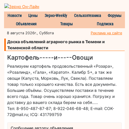
Новости
Цены
Зерно-Weekly
Сельхозтехника
Форумы
Объявления
Товары
Подписка
8 августа 2026г., Суббота
Реклама на сайте
Доска объявлений аграрного рынка в Тюмени и
Тюменской области
Картофель-----и-----Овощи
Реализуем картофель продовольственный «Розара»,
«Розалинд», «Гала», «Каратоп». Калибр 5+, а так же
овощи (Капуста, Морковь, Лук, Свекла). Поставляем
товар только хорошего качества. Есть все документы.
Большие объёмы. Осуществляем поставки в течение
всего года. Товар очень хорошо хранится. Погрузку и
доставку до вашего склада берем на себя.....
Тел: 8-950-487-87-87; 8-922-046-68-48; E-mail: COK-
72@mail.ru; ICQ: 431799759
Сообщение автору объявления