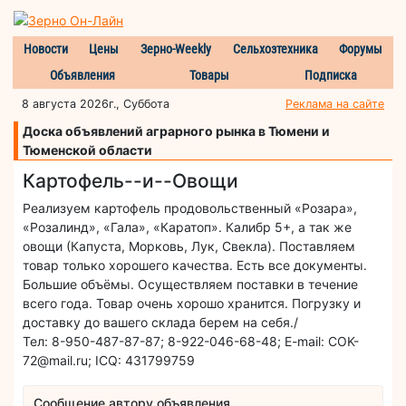
Новости
Цены
Зерно-Weekly
Сельхозтехника
Форумы
Объявления
Товары
Подписка
8 августа 2026г., Суббота
Реклама на сайте
Доска объявлений аграрного рынка в Тюмени и
Тюменской области
Картофель--и--Овощи
Реализуем картофель продовольственный «Розара»,
«Розалинд», «Гала», «Каратоп». Калибр 5+, а так же
овощи (Капуста, Морковь, Лук, Свекла). Поставляем
товар только хорошего качества. Есть все документы.
Большие объёмы. Осуществляем поставки в течение
всего года. Товар очень хорошо хранится. Погрузку и
доставку до вашего склада берем на себя./
Тел: 8-950-487-87-87; 8-922-046-68-48; E-mail: COK-
72@mail.ru; ICQ: 431799759
Сообщение автору объявления