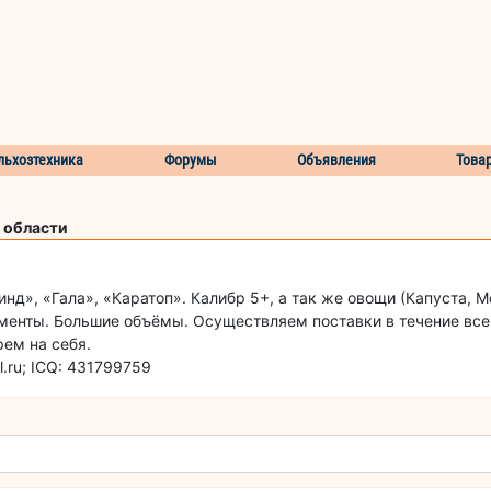
льхозтехника
Форумы
Объявления
Това
 области
д», «Гала», «Каратоп». Калибр 5+, а так же овощи (Капуста, Мо
менты. Большие объёмы. Осуществляем поставки в течение всег
рем на себя.
.ru; ICQ: 431799759