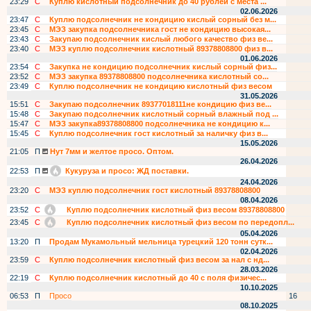
23:29
С
Куплю кислотный подсолнечник до 40 рублей с места ...
02.06.2026
23:47
С
Куплю подсолнечник не кондицию кислый сорный без м...
23:45
С
МЭЗ закупка подсолнечника гост не кондицию высокая...
23:43
С
Закупаю подсолнечник кислый любого качество физ ве...
23:40
С
МЭЗ куплю подсолнечник кислотный 89378808800 физ в...
01.06.2026
23:54
С
Закупка не кондицию подсолнечник кислый сорный физ...
23:52
С
МЭЗ закупка 89378808800 подсолнечника кислотный со...
23:49
С
Куплю подсолнечник не кондицию кислотный физ весом
31.05.2026
15:51
С
Закупаю подсолнечник 89377018111не кондицию физ ве...
15:48
С
Закупаю подсолнечник кислотный сорный влажный под ...
15:47
С
МЭЗ закупка89378808800 подсолнечника не кондицию к...
15:45
С
Куплю подсолнечник гост кислотный за наличку физ в...
15.05.2026
21:05
П
Нут 7мм и желтое просо. Оптом.
26.04.2026
22:53
П
Кукуруза и просо: ЖД поставки.
24.04.2026
23:20
С
МЭЗ куплю подсолнечник гост кислотный 89378808800
08.04.2026
23:52
С
Куплю подсолнечник кислотный физ весом 89378808800
23:45
С
Куплю подсолнечник кислотный физ весом по передопл...
05.04.2026
13:20
П
Продам Мукамольный мельница турецкий 120 тонн сутк...
02.04.2026
23:59
С
Куплю подсолнечник кислотный физ весом за нал с нд...
28.03.2026
22:19
С
Куплю подсолнечник кислотный до 40 с поля физичес...
10.10.2025
06:53
П
Просо
16
08.10.2025