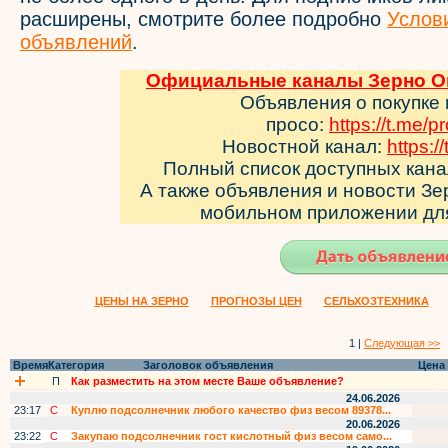
расширены, смотрите более подробно
Услов
объявлений
.
Официальные каналы Зерно Он
Объявления о покупке
просо:
https://t.me/p
Новостной канал:
https:/
Полный список доступных кан
А также объявления и новости З
мобильном приложении д
ЦЕНЫ НА ЗЕРНО
ПРОГНОЗЫ ЦЕН
СЕЛЬХОЗТЕХНИКА
1 |
Следующая >>
Время
Категория
Заголовок объявления
Цена
П
Как разместить на этом месте Ваше объявление?
24.06.2026
23:17
С
Куплю подсолнечник любого качество физ весом 89378...
20.06.2026
23:22
С
Закупаю подсолнечник гост кислотный физ весом само...