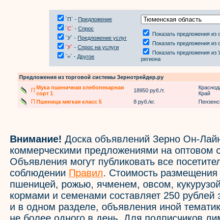
`П` -
Предложение
`С`
-
Спрос
Показать предложения из 
`У` -
Предложение услуг
Показать предложения из 
`У`
-
Спрос на услуги
Показать предложения из 
`=` -
Другое
региона
Предложения из торговой системы Зернотрейдер.ру
Мука пшеничная хлебопекарная
Краснод
П
18950 руб./т.
сорт 1
Край
П
Пшеница мягкая класс 5
8 руб./кг.
Пензенс
Внимание!
Доска объявлений Зерно Он-Лайн
коммерческими предложениями на оптовом с
Объявления могут публиковать все посетите
соблюдении
Правил
. Стоимость размещения
пшеницей, рожью, ячменем, овсом, кукурузой
кормами и семенами составляет 250 рублей 
и в одном разделе, объявления иной темати
не более одного в день. Для подписчиков л