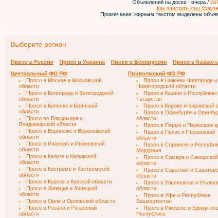
се
Объявлений на доске - вчера /
Как очистить кэш брауз
Примечание: жирным текстом выделены объяв
Выберите регион
Просо в России
Просо в Украине
Просо в Белоруссии
Просо в Казахст
Центральный ФО РФ
Приволжский ФО РФ
Просо в Москве и Московской
Просо в Нижнем Новгороде и
области
Нижегородской области
Просо в Белгороде и Белгородской
Просо в Казани и Республике
области
Татарстан
Просо в Брянске и Брянской
Просо в Кирове и Кировской 
области
Просо в Оренбурге и Оренбу
Просо во Владимире и
области
Владимирской области
Просо в Перми и Пермском к
Просо в Воронеже и Воронежской
Просо в Пензе и Пензенской
области
области
Просо в Иваново и Ивановской
Просо в Саранске и Республ
области
Мордовия
Просо в Калуге и Калужской
Просо в Самаре и Самарской
области
области
Просо в Костроме и Костромской
Просо в Саратове и Саратов
области
области
Просо в Курске и Курской области
Просо в Ульяновске и Ульяно
Просо в Липецке и Липецкой
области
области
Просо в Уфе и Республике
Просо в Орле и Орловской области
Башкортостан
Просо в Рязани и Рязанской
Просо в Ижевске и Удмуртск
области
Республике