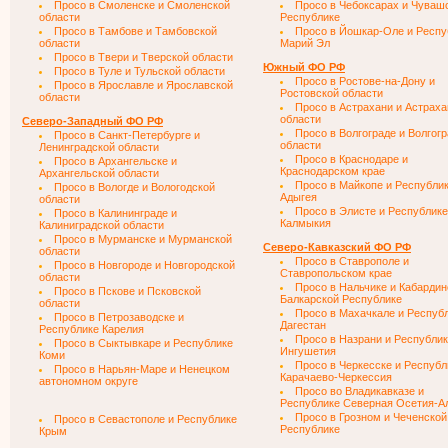
Просо в Смоленске и Смоленской
Просо в Чебоксарах и Чуваш
области
Республике
Просо в Тамбове и Тамбовской
Просо в Йошкар-Оле и Респу
области
Марий Эл
Просо в Твери и Тверской области
Южный ФО РФ
Просо в Туле и Тульской области
Просо в Ростове-на-Дону и
Просо в Ярославле и Ярославской
Ростовской области
области
Просо в Астрахани и Астраха
области
Северо-Западный ФО РФ
Просо в Волгограде и Волгог
Просо в Санкт-Петербурге и
области
Ленинградской области
Просо в Краснодаре и
Просо в Архангельске и
Краснодарском крае
Архангельской области
Просо в Майкопе и Республи
Просо в Вологде и Вологодской
Адыгея
области
Просо в Элисте и Республике
Просо в Калининграде и
Калмыкия
Калиниградской области
Просо в Мурманске и Мурманской
Северо-Кавказский ФО РФ
области
Просо в Ставрополе и
Просо в Новгороде и Новгородской
Ставропольском крае
области
Просо в Нальчике и Кабардин
Просо в Пскове и Псковской
Балкарской Республике
области
Просо в Махачкале и Респуб
Просо в Петрозаводске и
Дагестан
Республике Карелия
Просо в Назрани и Республи
Просо в Сыктывкаре и Республике
Ингушетия
Коми
Просо в Черкесске и Республ
Просо в Нарьян-Маре и Ненецком
Карачаево-Черкессия
автономном округе
Просо во Владикавказе и
Республике Северная Осетия-А
Просо в Грозном и Чеченской
Просо в Севастополе и Республике
Республике
Крым