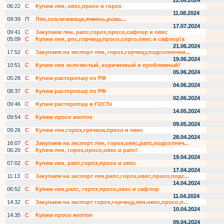
22.08.2024
06:22
С
Купим лен, овес,просо и горох
11.08.2024
09:39
П
Лен,соя,чечевица,ячмень,рожь...
17.07.2024
09:41
С
Закупаем лен, рапс,горох,просо,сафлор и овес
05:09
С
Купим лен, рпс,горчицу,просо,сорго,овес и сафлор!а
21.06.2024
17:52
С
Закупаем на экспорт лен, горох,горчицу,подсолнечни...
19.06.2024
10:51
С
Купим лен золотистый, коричневый и проблемный!
05.06.2024
05:28
С
Купим расторопшу по РФ
04.06.2024
08:37
С
Купим расторопшу по РФ
02.06.2024
09:46
С
Купим расторопшу в ГОСТе
14.05.2024
09:54
С
Купим просо желтое
09.05.2024
09:26
С
Купим лен,горох,гречиха,просо и овес
28.04.2024
16:07
С
Закупаем на экспорт лен, горох,овес,рапс,подсолнеч...
06:20
С
Купим лен, горох,просо,овес и рапс!
19.04.2024
07:02
С
Купим лен, рапс,горох,просо и овес
17.04.2024
11:13
С
Закупаем на экспорт лен,рапс,горох,овес,просо,подс...
14.04.2024
06:52
С
Купим лен,рапс, горох,просо,овес и сафлор
11.04.2024
14:32
С
Закупаем на экспорт горох,горчицу,лен,овес,просо,п...
10.04.2024
14:35
С
Купим просо желтое
09.04.2024