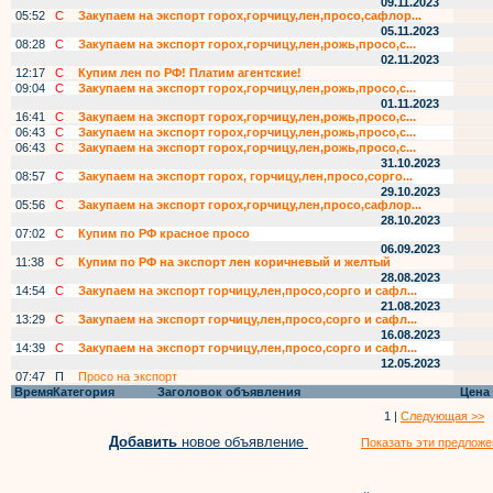
09.11.2023
05:52
С
Закупаем на экспорт горох,горчицу,лен,просо,сафлор...
05.11.2023
08:28
С
Закупаем на экспорт горох,горчицу,лен,рожь,просо,с...
02.11.2023
12:17
С
Купим лен по РФ! Платим агентские!
09:04
С
Закупаем на экспорт горох,горчицу,лен,рожь,просо,с...
01.11.2023
16:41
С
Закупаем на экспорт горох,горчицу,лен,рожь,просо,с...
06:43
С
Закупаем на экспорт горох,горчицу,лен,рожь,просо,с...
06:43
С
Закупаем на экспорт горох,горчицу,лен,рожь,просо,с...
31.10.2023
08:57
С
Закупаем на экспорт горох, горчицу,лен,просо,сорго...
29.10.2023
05:56
С
Закупаем на экспорт горох,горчицу,лен,просо,сафлор...
28.10.2023
07:02
С
Купим по РФ красное просо
06.09.2023
11:38
С
Купим по РФ на экспорт лен коричневый и желтый
28.08.2023
14:54
С
Закупаем на экспорт горчицу,лен,просо,сорго и сафл...
21.08.2023
13:29
С
Закупаем на экспорт горчицу,лен,просо,сорго и сафл...
16.08.2023
14:39
С
Закупаем на экспорт горчицу,лен,просо,сорго и сафл...
12.05.2023
07:47
П
Просо на экспорт
Время
Категория
Заголовок объявления
Цена
1 |
Следующая >>
Добавить
новое объявление
Показать эти предложе