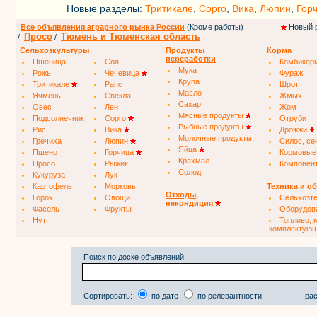
Новые разделы:
Тритикале
,
Сорго
,
Вика
,
Люпин
,
Гор
Все объявления аграрного рынка России
(Кроме работы)
Новый 
Просо
Тюмень и Тюменская область
/
/
Сельхозкультуры
Продукты
Корма
переработки
Пшеница
Соя
Комбикор
Мука
Рожь
Чечевица
Фураж
Крупа
Тритикале
Рапс
Шрот
Масло
Ячмень
Свекла
Жмых
Сахар
Овес
Лен
Жом
Мясные продукты
Подсолнечник
Сорго
Отруби
Рыбные продукты
Рис
Вика
Дрожжи
Молочные продукты
Гречиха
Люпин
Силос, се
Яйца
Пшено
Горчица
Кормовые
Крахмал
Просо
Рыжик
Компонен
Солод
Кукуруза
Лук
Картофель
Морковь
Техника и о
Отходы,
Горох
Овощи
Сельхозт
некондиция
Фасоль
Фрукты
Оборудов
Нут
Топливо, 
комплектую
Поиск по доске объявлений
Сортировать:
по дате
по релевантности
рас