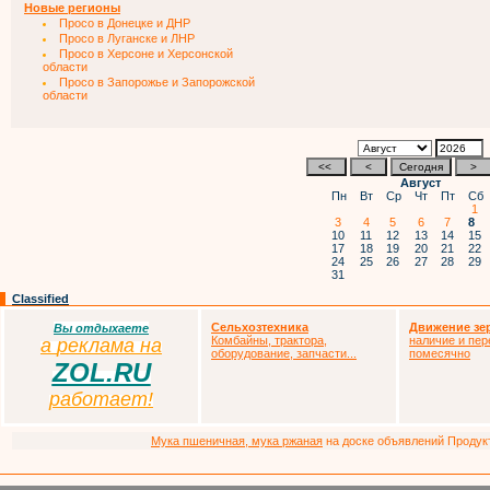
Новые регионы
Просо в Донецке и ДНР
Просо в Луганске и ЛНР
Просо в Херсоне и Херсонской
области
Просо в Запорожье и Запорожской
области
Август
Пн
Вт
Ср
Чт
Пт
Сб
1
3
4
5
6
7
8
10
11
12
13
14
15
17
18
19
20
21
22
24
25
26
27
28
29
31
Classified
Сельхозтехника
Движение зе
Вы отдыхаете
Комбайны, трактора,
наличие и пер
а
р
еклама на
оборудование, запчасти...
помесячно
ZOL.RU
работает!
Мука пшеничная, мука ржаная
на доске объявлений Продукто