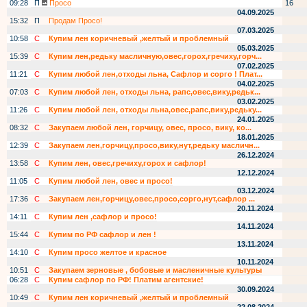
09:28
П
Просо
16
04.09.2025
15:32
П
Продам Просо!
07.03.2025
10:58
С
Купим лен коричневый ,желтый и проблемный
05.03.2025
15:39
С
Купим лен,редьку масличную,овес,горох,гречиху,горч...
07.02.2025
11:21
С
Купим любой лен,отходы льна, Сафлор и сорго ! Плат...
04.02.2025
07:03
С
Купим любой лен, отходы льна, рапс,овес,вику,редьк...
03.02.2025
11:26
С
Купим любой лен, отходы льна,овес,рапс,вику,редьку...
24.01.2025
08:32
С
Закупаем любой лен, горчицу, овес, просо, вику, ко...
18.01.2025
12:39
С
Закупаем лен,горчицу,просо,вику,нут,редьку масличн...
26.12.2024
13:58
С
Купим лен, овес,гречиху,горох и сафлор!
12.12.2024
11:05
С
Купим любой лен, овес и просо!
03.12.2024
17:36
С
Закупаем лен,горчицу,овес,просо,сорго,нут,сафлор ...
20.11.2024
14:11
С
Купим лен ,сафлор и просо!
14.11.2024
15:44
С
Купим по РФ сафлор и лен !
13.11.2024
14:10
С
Купим просо желтое и красное
10.11.2024
10:51
С
Закупаем зерновые , бобовые и масленичные культуры
06:28
С
Купим сафлор по РФ! Платим агентские!
30.09.2024
10:49
С
Купим лен коричневый ,желтый и проблемный