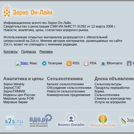
Информационное агентство Зерно Он-Лайн.
Свидетельство о регистрации СМИ ИА №ФС77-31392 от 12 марта 2008 г.
Новости, аналитика, цены, статистика аграрного рынка.
Использование открытых материалов разрешается с обязательной
гиперссылкой на Zol.ru. Мнение авторов материалов, размещаемых на сайте
Zol.ru, может не совпадать с мнением редакции.
Контакты
Подписка
Реклама
Макс
Телеграм
RSS
PDA
ВКонтакте
Аналитика и цены
Сельхозтехника
Доска объявлени
Зерно-Weekly
Каталог сельхозтехники
Сельхозкультуры
ЗерноСТАТ
Обсуждение сельхозтехники
Продукты переработки
ЗерноТРАФИК
Новости сельхозтехники
Корма
Индексы цен России
Коммерческие предложения
Сельхозтехника
Мировые цены FOB
Семена и агросредства
Мировые биржи
Услуги на агрорынке