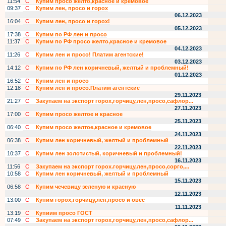
11:54
С
Купим просо желто,красное и кремовое
09:37
С
Купим лен, просо и горох
06.12.2023
16:04
С
Купим лен, просо и горох!
05.12.2023
17:38
С
Купим по РФ лен и просо
11:37
С
Купим по РФ просо желто,красное и кремовое
04.12.2023
11:26
С
Купим лен и просо! Платим агентские!
03.12.2023
14:12
С
Купим по РФ лен коричневый, желтый и проблемный!
01.12.2023
16:52
С
Купим лен и просо
12:18
С
Купим лен и просо.Платим агентские
29.11.2023
21:27
С
Закупаем на экспорт горох,горчицу,лен,просо,сафлор...
27.11.2023
17:00
С
Купим просо желтое и красное
25.11.2023
06:40
С
Купим просо желтое,красное и кремовое
24.11.2023
06:38
С
Купим лен коричневый, желтый и проблемный
22.11.2023
10:37
С
Купим лен золотистый, коричневый и проблемный!
16.11.2023
11:56
С
Закупаем на экспорт горох.горчицу,лен,просо,сорго,...
10:58
С
Купим лен коричневый, желтый и проблемный
15.11.2023
06:58
С
Купим чечевицу зеленую и красную
12.11.2023
13:00
С
Купим горох,горчицу,лен,просо и овес
11.11.2023
13:19
С
Купиим просо ГОСТ
07:49
С
Закупаем на экспорт горох,горчицу,лен,просо,сафлор...