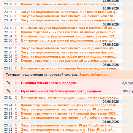
19.06.2026
23:58
С
Куплю подсолнечник кислотный физ весом передоплата
10.06.2026
23:37
С
Закупаю подсолнечник кислотный физ весом высокая ц...
23:36
С
Закупаю подсолнечник гост кислотный любого качеств...
23:34
С
Закупаю подсолнечник гост кислотный не кондицию фи...
08.06.2026
23:00
С
Внимание закупка подсолнечника гост и кислотный до...
22:57
С
Куплю подсолнечник гост кислотный любые деньги физ...
22:54
С
Внимание. Куплю подсолнечник кислотный физ вес 893...
22:50
С
Внимание. Куплю кислотный подсолнечник физ вес до ...
07.06.2026
22:10
С
Закупаю подсолнечник гост кислотный под камбайн фи...
22:08
С
Закупаю подсолнечник гост кислотный сорный физ вес...
22:06
С
Закупка подсолнечника за любые деньги подсолнечник...
22:02
С
Куплю подсолнечник гост кислотный за любые деньги ...
06.06.2026
23:15
С
Внимание куплю кислый сорный без масло подсолнечни...
Текущие предложения из торговой системы
Зернотрейдер.ру
:
П
Пшеница мягкая класс 5, продажа
8,5 руб.
П
Мука пшеничная хлебопекарная сорт 1, продажа
18950 р
23:11
С
Внимание закупаю не кондицию подсолнечник кислотны...
04.06.2026
23:24
С
Куплю подсолнечник кислотный физ весом передоплата...
23:21
С
Закупаю подсолнечник гост кислотный до 40 физ весо...
23:19
С
Куплю подсолнечник кислотный сорный физ весом 8937...
23:17
С
Закупаю подсолнечник гост кислотный любого качеств...
03.06.2026
23:35
С
Закупаю подсолнечник кислый от 10 до 40 рублей с м...
23:32
С
Закупаю подсолнечник не кондицию от 10до 40 рублей...