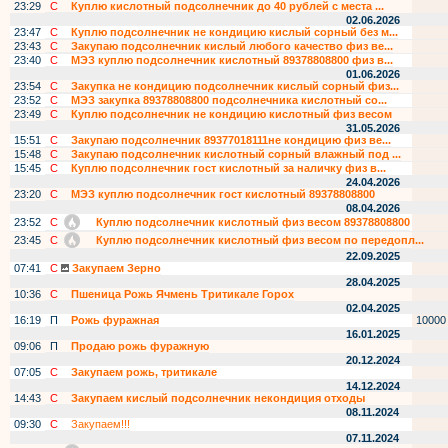
23:29
С
Куплю кислотный подсолнечник до 40 рублей с места ...
02.06.2026
23:47
С
Куплю подсолнечник не кондицию кислый сорный без м...
23:43
С
Закупаю подсолнечник кислый любого качество физ ве...
23:40
С
МЭЗ куплю подсолнечник кислотный 89378808800 физ в...
01.06.2026
23:54
С
Закупка не кондицию подсолнечник кислый сорный физ...
23:52
С
МЭЗ закупка 89378808800 подсолнечника кислотный со...
23:49
С
Куплю подсолнечник не кондицию кислотный физ весом
31.05.2026
15:51
С
Закупаю подсолнечник 89377018111не кондицию физ ве...
15:48
С
Закупаю подсолнечник кислотный сорный влажный под ...
15:45
С
Куплю подсолнечник гост кислотный за наличку физ в...
24.04.2026
23:20
С
МЭЗ куплю подсолнечник гост кислотный 89378808800
08.04.2026
23:52
С
Куплю подсолнечник кислотный физ весом 89378808800
23:45
С
Куплю подсолнечник кислотный физ весом по передопл...
22.09.2025
07:41
С
Закупаем Зерно
28.04.2025
10:36
С
Пшеница Рожь Ячмень Тритикале Горох
02.04.2025
16:19
П
Рожь фуражная
10000
16.01.2025
09:06
П
Продаю рожь фуражную
20.12.2024
07:05
С
Закупаем рожь, тритикале
14.12.2024
14:43
С
Закупаем кислый подсолнечник некондиция отходы
08.11.2024
09:30
С
Закупаем!!!
07.11.2024