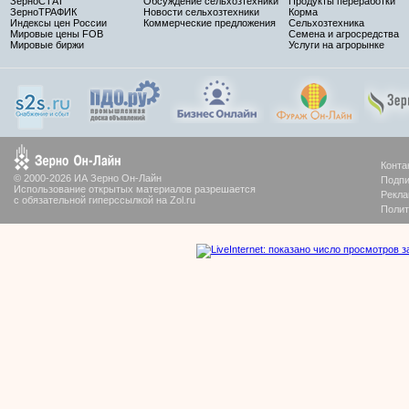
ЗерноСТАТ
Обсуждение сельхозтехники
Продукты переработки
ЗерноТРАФИК
Новости сельхозтехники
Корма
Индексы цен России
Коммерческие предложения
Сельхозтехника
Мировые цены FOB
Семена и агросредства
Мировые биржи
Услуги на агрорынке
Конта
© 2000-2026 ИА Зерно Он-Лайн
Подпи
Использование открытых материалов разрешается
Рекла
с обязательной гиперссылкой на Zol.ru
Полит