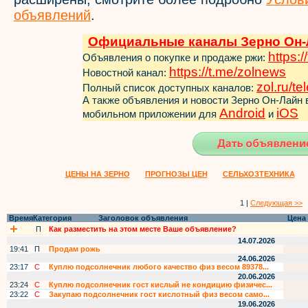
объявлений
.
Официальные каналы Зерно Он-
https:/
Объявления о покупке и продаже ржи:
https://t.me/zol
news
Новостной канал:
zol.ru/t
Полный список доступных каналов:
А также объявления и новости Зерно Он-Лайн
Android
iOS
мобильном приложении для
и
ЦЕНЫ НА ЗЕРНО
ПРОГНОЗЫ ЦЕН
СЕЛЬХОЗТЕХНИКА
1 |
Следующая >>
Время
Категория
Заголовок объявления
Цена
П
Как разместить на этом месте Ваше объявление?
14.07.2026
19:41
П
Продам рожь
24.06.2026
23:17
С
Куплю подсолнечник любого качество физ весом 89378...
20.06.2026
23:24
С
Куплю подсолнечник гост кислый не кондицию физичес...
23:22
С
Закупаю подсолнечник гост кислотный физ весом само...
19.06.2026