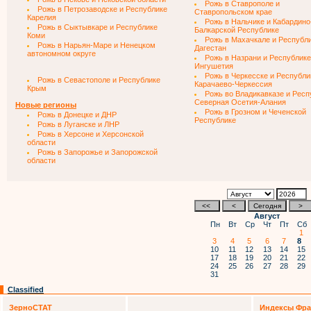
Рожь в Ставрополе и
Рожь в Петрозаводске и Республике
Ставропольском крае
Карелия
Рожь в Нальчике и Кабардино
Рожь в Сыктывкаре и Республике
Балкарской Республике
Коми
Рожь в Махачкале и Республ
Рожь в Нарьян-Маре и Ненецком
Дагестан
автономном округе
Рожь в Назрани и Республике
Ингушетия
Рожь в Черкесске и Республи
Рожь в Севастополе и Республике
Карачаево-Черкессия
Крым
Рожь во Владикавказе и Респ
Северная Осетия-Алания
Новые регионы
Рожь в Грозном и Чеченской
Рожь в Донецке и ДНР
Республике
Рожь в Луганске и ЛНР
Рожь в Херсоне и Херсонской
области
Рожь в Запорожье и Запорожской
области
Август
Пн
Вт
Ср
Чт
Пт
Сб
1
3
4
5
6
7
8
10
11
12
13
14
15
17
18
19
20
21
22
24
25
26
27
28
29
31
Classified
ЗерноСТАТ
Индексы Фра