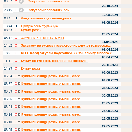
09:37
С
Закупаем половинки сою
29.10.2024
23:15
С
Закупаем половинки сои
12.08.2024
08:41
П
Лен,соя,чечевица,ячмень,рожь...
09.08.2024
13:44
П
Продаю рожь фуражную
08:33
С
Купим рожь
28.05.2024
08:17
С
Закупаем Зер Мас культуры
11.04.2024
14:32
С
Закупаем на экспорт горох,горчицу,лен,овес,просо,п...
09.04.2024
18:21
С
МЭЗ Завод закупаю подсолнечник за наличку любого к...
05.04.2024
11:41
С
Купим по РФ рожь продовольственную!
20.11.2023
14:29
С
Купим рожь
06.06.2023
06:04
С
Купим пшеницу, рожь, ячмень, овес.
01.06.2023
06:57
С
Купим пшеницу, рожь, ячмень, овес.
31.05.2023
06:09
С
Купим пшеницу, рожь, ячмень, овес.
30.05.2023
06:06
С
Купим пшеницу, рожь, ячмень, овес.
29.05.2023
06:04
С
Купим пшеницу, рожь, ячмень, овес.
26.05.2023
06:14
С
Купим пшеницу, рожь, ячмень, овес.
25.05.2023
06:10
С
Купим пшеницу, рожь, ячмень, овес.
24.05.2023
06:05
С
Купим пшеницу, рожь, ячмень, овес.