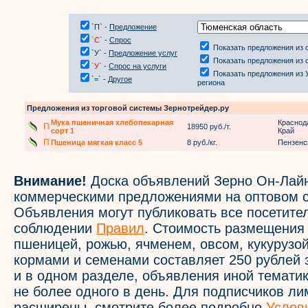
`П` -
Предложение
`С`
-
Спрос
Показать предложения из 
`У` -
Предложение услуг
Показать предложения из 
`У`
-
Спрос на услуги
Показать предложения из 
`=` -
Другое
региона
Предложения из торговой системы Зернотрейдер.ру
Мука пшеничная хлебопекарная
Краснод
П
18950 руб./т.
сорт 1
Край
П
Пшеница мягкая класс 5
8 руб./кг.
Пензенс
Внимание!
Доска объявлений Зерно Он-Лайн
коммерческими предложениями на оптовом с
Объявления могут публиковать все посетите
соблюдении
Правил
. Стоимость размещения
пшеницей, рожью, ячменем, овсом, кукурузой
кормами и семенами составляет 250 рублей 
и в одном разделе, объявления иной темати
не более одного в день. Для подписчиков л
расширены, смотрите более подробно
Услов