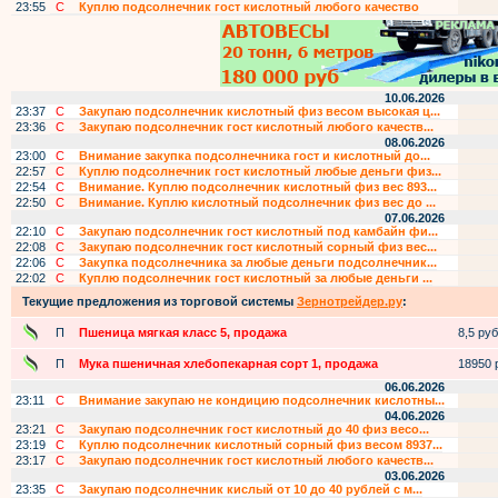
23:55
С
Куплю подсолнечник гост кислотный любого качество
10.06.2026
23:37
С
Закупаю подсолнечник кислотный физ весом высокая ц...
23:36
С
Закупаю подсолнечник гост кислотный любого качеств...
08.06.2026
23:00
С
Внимание закупка подсолнечника гост и кислотный до...
22:57
С
Куплю подсолнечник гост кислотный любые деньги физ...
22:54
С
Внимание. Куплю подсолнечник кислотный физ вес 893...
22:50
С
Внимание. Куплю кислотный подсолнечник физ вес до ...
07.06.2026
22:10
С
Закупаю подсолнечник гост кислотный под камбайн фи...
22:08
С
Закупаю подсолнечник гост кислотный сорный физ вес...
22:06
С
Закупка подсолнечника за любые деньги подсолнечник...
22:02
С
Куплю подсолнечник гост кислотный за любые деньги ...
Текущие предложения из торговой системы
Зернотрейдер.ру
:
П
Пшеница мягкая класс 5, продажа
8,5 руб.
П
Мука пшеничная хлебопекарная сорт 1, продажа
18950 р
06.06.2026
23:11
С
Внимание закупаю не кондицию подсолнечник кислотны...
04.06.2026
23:21
С
Закупаю подсолнечник гост кислотный до 40 физ весо...
23:19
С
Куплю подсолнечник кислотный сорный физ весом 8937...
23:17
С
Закупаю подсолнечник гост кислотный любого качеств...
03.06.2026
23:35
С
Закупаю подсолнечник кислый от 10 до 40 рублей с м...