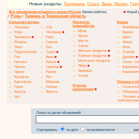
Новые разделы:
Тритикале
,
Сорго
,
Вика
,
Люпин
,
Гор
Все объявления аграрного рынка России
(Кроме работы)
Новый 
Рожь
Тюмень и Тюменская область
/
/
Сельхозкультуры
Продукты
Корма
переработки
Пшеница
Соя
Комбикор
Мука
Рожь
Чечевица
Фураж
Крупа
Тритикале
Рапс
Шрот
Масло
Ячмень
Свекла
Жмых
Сахар
Овес
Лен
Жом
Мясные продукты
Подсолнечник
Сорго
Отруби
Рыбные продукты
Рис
Вика
Дрожжи
Молочные продукты
Гречиха
Люпин
Силос, се
Яйца
Пшено
Горчица
Кормовые
Крахмал
Просо
Рыжик
Компонен
Солод
Кукуруза
Лук
Картофель
Морковь
Техника и о
Отходы,
Горох
Овощи
Сельхозт
некондиция
Фасоль
Фрукты
Оборудов
Нут
Топливо, 
комплектую
Поиск по доске объявлений
Сортировать:
по дате
по релевантности
рас