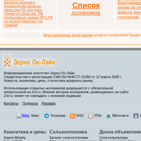
Балансы запасов и
Ежедневные
Список
производства зерна по
индексов ок
областям РФ. Ход сева,
должников
фрахта зер
уборки по областям РФ
сухогрузов
Оперативные данные ФТС РФ
по экспорту/импорту по
странам
Мука пшеничная, мука ржаная
на доске объявлений Продукто
Информационное агентство Зерно Он-Лайн.
Свидетельство о регистрации СМИ ИА №ФС77-31392 от 12 марта 2008 г.
Новости, аналитика, цены, статистика аграрного рынка.
Использование открытых материалов разрешается с обязательной
гиперссылкой на Zol.ru. Мнение авторов материалов, размещаемых на сайте
Zol.ru, может не совпадать с мнением редакции.
Контакты
Подписка
Реклама
Макс
Телеграм
RSS
PDA
ВКонтакте
Аналитика и цены
Сельхозтехника
Доска объявлени
Зерно-Weekly
Каталог сельхозтехники
Сельхозкультуры