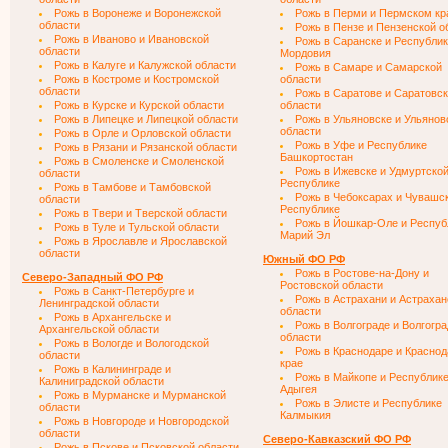
Рожь в Воронеже и Воронежской
Рожь в Перми и Пермском кр
области
Рожь в Пензе и Пензенской о
Рожь в Иваново и Ивановской
Рожь в Саранске и Республи
области
Мордовия
Рожь в Калуге и Калужской области
Рожь в Самаре и Самарской
Рожь в Костроме и Костромской
области
области
Рожь в Саратове и Саратовс
Рожь в Курске и Курской области
области
Рожь в Липецке и Липецкой области
Рожь в Ульяновске и Ульянов
области
Рожь в Орле и Орловской области
Рожь в Уфе и Республике
Рожь в Рязани и Рязанской области
Башкортостан
Рожь в Смоленске и Смоленской
Рожь в Ижевске и Удмуртско
области
Республике
Рожь в Тамбове и Тамбовской
Рожь в Чебоксарах и Чувашс
области
Республике
Рожь в Твери и Тверской области
Рожь в Йошкар-Оле и Респуб
Рожь в Туле и Тульской области
Марий Эл
Рожь в Ярославле и Ярославской
области
Южный ФО РФ
Рожь в Ростове-на-Дону и
Северо-Западный ФО РФ
Ростовской области
Рожь в Санкт-Петербурге и
Рожь в Астрахани и Астрахан
Ленинградской области
области
Рожь в Архангельске и
Рожь в Волгограде и Волгогр
Архангельской области
области
Рожь в Вологде и Вологодской
Рожь в Краснодаре и Красно
области
крае
Рожь в Калининграде и
Рожь в Майкопе и Республик
Калиниградской области
Адыгея
Рожь в Мурманске и Мурманской
Рожь в Элисте и Республике
области
Калмыкия
Рожь в Новгороде и Новгородской
области
Северо-Кавказский ФО РФ
Рожь в Пскове и Псковской области