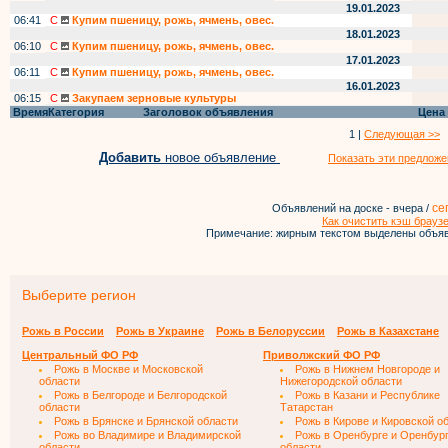
19.01.2023
06:41
С
Купим пшеницу, рожь, ячмень, овес.
18.01.2023
06:10
С
Купим пшеницу, рожь, ячмень, овес.
17.01.2023
06:11
С
Купим пшеницу, рожь, ячмень, овес.
16.01.2023
06:15
С
Закупаем зерновые культуры
Время
Категория
Заголовок объявления
Цена
1 |
Следующая >>
Добавить
новое объявление
Показать эти предложе
се
Объявлений на доске - вчера /
Как очистить кэш брауз
Примечание: жирным текстом выделены объяв
Выберите регион
Рожь в России
Рожь в Украине
Рожь в Белоруссии
Рожь в Казахстане
Центральный ФО РФ
Приволжский ФО РФ
Рожь в Москве и Московской
Рожь в Нижнем Новгороде и
области
Нижегородской области
Рожь в Белгороде и Белгородской
Рожь в Казани и Республике
области
Татарстан
Рожь в Брянске и Брянской области
Рожь в Кирове и Кировской о
Рожь во Владимире и Владимирской
Рожь в Оренбурге и Оренбур
области
области