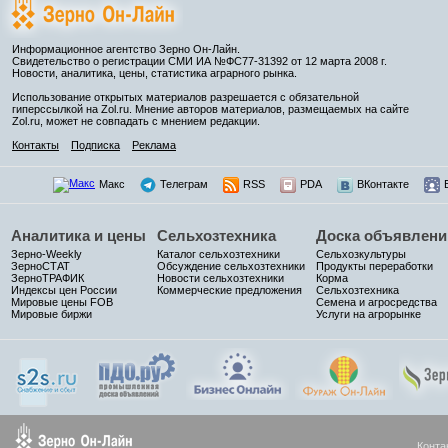
Информационное агентство Зерно Он-Лайн.
Свидетельство о регистрации СМИ ИА №ФС77-31392 от 12 марта 2008 г.
Новости, аналитика, цены, статистика аграрного рынка.
Использование открытых материалов разрешается с обязательной
гиперссылкой на Zol.ru. Мнение авторов материалов, размещаемых на сайте
Zol.ru, может не совпадать с мнением редакции.
Контакты
Подписка
Реклама
Макс
Телеграм
RSS
PDA
ВКонтакте
Аналитика и цены
Сельхозтехника
Доска объявлени
Зерно-Weekly
Каталог сельхозтехники
Сельхозкультуры
ЗерноСТАТ
Обсуждение сельхозтехники
Продукты переработки
ЗерноТРАФИК
Новости сельхозтехники
Корма
Индексы цен России
Коммерческие предложения
Сельхозтехника
Мировые цены FOB
Семена и агросредства
Мировые биржи
Услуги на агрорынке
Конта