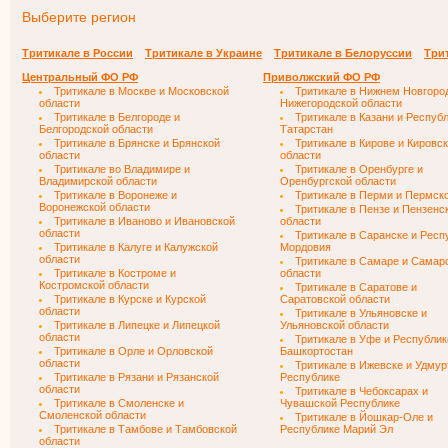
Выберите регион
Тритикале в России
Тритикале в Украине
Тритикале в Белоруссии
Трит
Центральный ФО РФ
Приволжский ФО РФ
Тритикале в Москве и Московской
Тритикале в Нижнем Новгоро
области
Нижегородской области
Тритикале в Белгороде и
Тритикале в Казани и Респуб
Белгородской области
Татарстан
Тритикале в Брянске и Брянской
Тритикале в Кирове и Кировс
области
области
Тритикале во Владимире и
Тритикале в Оренбурге и
Владимирской области
Оренбургской области
Тритикале в Воронеже и
Тритикале в Перми и Пермск
Воронежской области
Тритикале в Пензе и Пензенс
Тритикале в Иваново и Ивановской
области
области
Тритикале в Саранске и Респ
Тритикале в Калуге и Калужской
Мордовия
области
Тритикале в Самаре и Самар
Тритикале в Костроме и
области
Костромской области
Тритикале в Саратове и
Тритикале в Курске и Курской
Саратовской области
области
Тритикале в Ульяновске и
Тритикале в Липецке и Липецкой
Ульяновской области
области
Тритикале в Уфе и Республик
Тритикале в Орле и Орловской
Башкортостан
области
Тритикале в Ижевске и Удмур
Тритикале в Рязани и Рязанской
Республике
области
Тритикале в Чебоксарах и
Тритикале в Смоленске и
Чувашской Республике
Смоленской области
Тритикале в Йошкар-Оле и
Тритикале в Тамбове и Тамбовской
Республике Марий Эл
области