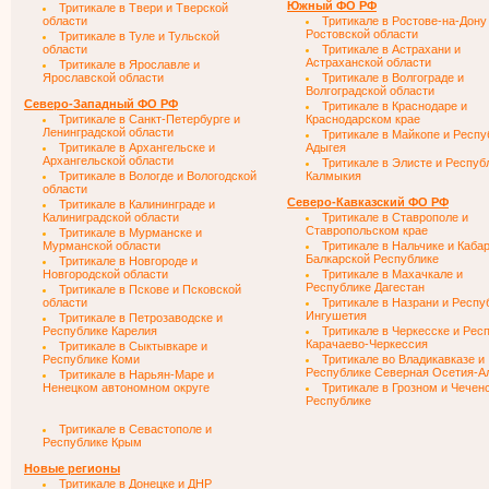
Южный ФО РФ
Тритикале в Твери и Тверской
области
Тритикале в Ростове-на-Дону
Ростовской области
Тритикале в Туле и Тульской
области
Тритикале в Астрахани и
Астраханской области
Тритикале в Ярославле и
Ярославской области
Тритикале в Волгограде и
Волгоградской области
Северо-Западный ФО РФ
Тритикале в Краснодаре и
Тритикале в Санкт-Петербурге и
Краснодарском крае
Ленинградской области
Тритикале в Майкопе и Респу
Тритикале в Архангельске и
Адыгея
Архангельской области
Тритикале в Элисте и Респуб
Тритикале в Вологде и Вологодской
Калмыкия
области
Северо-Кавказский ФО РФ
Тритикале в Калининграде и
Калиниградской области
Тритикале в Ставрополе и
Ставропольском крае
Тритикале в Мурманске и
Мурманской области
Тритикале в Нальчике и Каба
Балкарской Республике
Тритикале в Новгороде и
Новгородской области
Тритикале в Махачкале и
Республике Дагестан
Тритикале в Пскове и Псковской
области
Тритикале в Назрани и Респу
Ингушетия
Тритикале в Петрозаводске и
Республике Карелия
Тритикале в Черкесске и Рес
Карачаево-Черкессия
Тритикале в Сыктывкаре и
Республике Коми
Тритикале во Владикавказе и
Республике Северная Осетия-А
Тритикале в Нарьян-Маре и
Ненецком автономном округе
Тритикале в Грозном и Чечен
Республике
Тритикале в Севастополе и
Республике Крым
Новые регионы
Тритикале в Донецке и ДНР