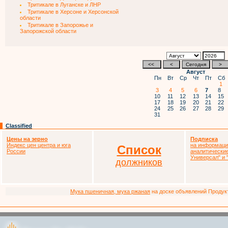
Тритикале в Луганске и ЛНР
Тритикале в Херсоне и Херсонской
области
Тритикале в Запорожье и
Запорожской области
Август
Пн
Вт
Ср
Чт
Пт
Сб
1
3
4
5
6
7
8
10
11
12
13
14
15
17
18
19
20
21
22
24
25
26
27
28
29
31
Classified
Цены на зерно
Подписка
Индекс цен центра и юга
на информаци
Список
России
аналитически
Универсал" и
должников
Мука пшеничная, мука ржаная
на доске объявлений Продукто