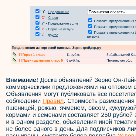
`П` -
Предложение
`С`
-
Спрос
Показать предложения из 
`У` -
Предложение услуг
Показать предложения из 
`У`
-
Спрос на услуги
Показать предложения из 
`=` -
Другое
региона
Предложения из торговой системы Зернотрейдер.ру
П
Горох 1 класс
11 руб./кг.
Забайкальский Кр
П
Пшеница мягкая класс 5
8 руб./кг.
Пензенская обл.
Внимание!
Доска объявлений Зерно Он-Лайн
коммерческими предложениями на оптовом с
Объявления могут публиковать все посетите
соблюдении
Правил
. Стоимость размещения
пшеницей, рожью, ячменем, овсом, кукурузой
кормами и семенами составляет 250 рублей 
и в одном разделе, объявления иной темати
не более одного в день. Для подписчиков л
расширены, смотрите более подробно
Услов