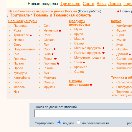
Новые разделы:
Тритикале
,
Сорго
,
Вика
,
Люпин
,
Гор
Все объявления аграрного рынка России
(Кроме работы)
Новый 
Тритикале
Тюмень и Тюменская область
/
/
Сельхозкультуры
Продукты
Корма
переработки
Пшеница
Соя
Комбикор
Мука
Рожь
Чечевица
Фураж
Крупа
Тритикале
Рапс
Шрот
Масло
Ячмень
Свекла
Жмых
Сахар
Овес
Лен
Жом
Мясные продукты
Подсолнечник
Сорго
Отруби
Рыбные продукты
Рис
Вика
Дрожжи
Молочные продукты
Гречиха
Люпин
Силос, се
Яйца
Пшено
Горчица
Кормовые
Крахмал
Просо
Рыжик
Компонен
Солод
Кукуруза
Лук
Картофель
Морковь
Техника и о
Отходы,
Горох
Овощи
Сельхозт
некондиция
Фасоль
Фрукты
Оборудов
Нут
Топливо, 
комплектую
Поиск по доске объявлений
Сортировать:
по дате
по релевантности
рас