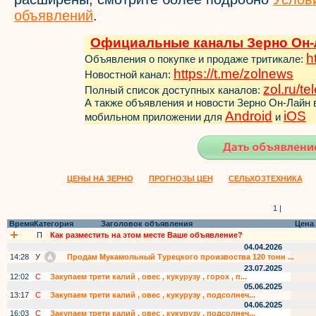
объявлений
.
Официальные каналы Зерно Он-
h
Объявления о покупке и продаже тритикале:
https://t.me/zol
news
Новостной канал:
zol.ru/t
Полный список доступных каналов:
А также объявления и новости Зерно Он-Лайн
Android
iOS
мобильном приложении для
и
ЦЕНЫ НА ЗЕРНО
ПРОГНОЗЫ ЦЕН
СЕЛЬХОЗТЕХНИКА
1 |
Время
Категория
Заголовок объявления
Цена
П
Как разместить на этом месте Ваше объявление?
04.04.2026
14:28
У
Продам Мукамольный Турецкого произвоства 120 тонн ...
23.07.2025
12:02
С
Закупаем трети калий , овес , кукурузу , горох , п...
05.06.2025
13:17
С
Закупаем трети калий , овес , кукурузу , подсолнеч...
04.06.2025
16:03
С
Закупаем трети калий , овес , кукурузу , подсолнеч...