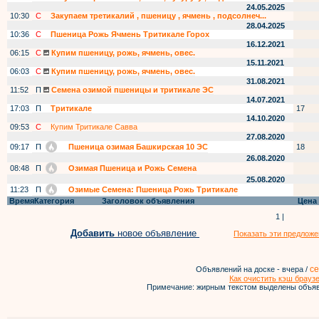
24.05.2025
10:30
С
Закупаем третикалий , пшеницу , ячмень , подсолнеч...
28.04.2025
10:36
С
Пшеница Рожь Ячмень Тритикале Горох
16.12.2021
06:15
С
Купим пшеницу, рожь, ячмень, овес.
15.11.2021
06:03
С
Купим пшеницу, рожь, ячмень, овес.
31.08.2021
11:52
П
Семена озимой пшеницы и тритикале ЭС
14.07.2021
17:03
П
Тритикале
17
14.10.2020
09:53
С
Купим Тритикале Савва
27.08.2020
09:17
П
Пшеница озимая Башкирская 10 ЭС
18
26.08.2020
08:48
П
Озимая Пшеница и Рожь Семена
25.08.2020
11:23
П
Озимые Семена: Пшеница Рожь Тритикале
Время
Категория
Заголовок объявления
Цена
1 |
Добавить
новое объявление
Показать эти предложе
се
Объявлений на доске - вчера /
Как очистить кэш брауз
Примечание: жирным текстом выделены объяв