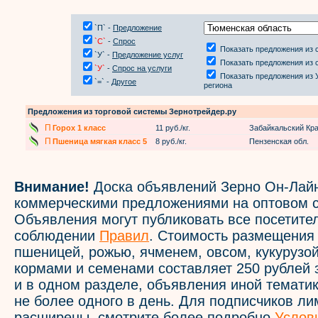
`П` -
Предложение
`С`
-
Спрос
Показать предложения из 
`У` -
Предложение услуг
Показать предложения из 
`У`
-
Спрос на услуги
Показать предложения из 
`=` -
Другое
региона
Предложения из торговой системы Зернотрейдер.ру
П
Горох 1 класс
11 руб./кг.
Забайкальский Кр
П
Пшеница мягкая класс 5
8 руб./кг.
Пензенская обл.
Внимание!
Доска объявлений Зерно Он-Лайн
коммерческими предложениями на оптовом с
Объявления могут публиковать все посетите
соблюдении
Правил
. Стоимость размещения
пшеницей, рожью, ячменем, овсом, кукурузой
кормами и семенами составляет 250 рублей 
и в одном разделе, объявления иной темати
не более одного в день. Для подписчиков л
расширены, смотрите более подробно
Услов