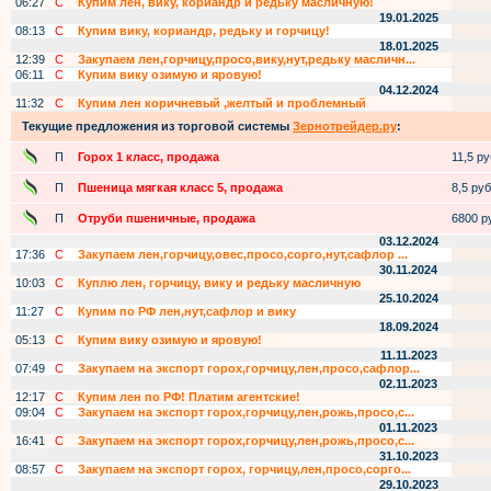
06:27
С
Купим лен, вику, кориандр и редьку масличную!
19.01.2025
08:13
С
Купим вику, кориандр, редьку и горчицу!
18.01.2025
12:39
С
Закупаем лен,горчицу,просо,вику,нут,редьку масличн...
06:11
С
Купим вику озимую и яровую!
04.12.2024
11:32
С
Купим лен коричневый ,желтый и проблемный
Текущие предложения из торговой системы
Зернотрейдер.ру
:
П
Горох 1 класс, продажа
11,5 руб
П
Пшеница мягкая класс 5, продажа
8,5 руб.
П
Отруби пшеничные, продажа
6800 ру
03.12.2024
17:36
С
Закупаем лен,горчицу,овес,просо,сорго,нут,сафлор ...
30.11.2024
10:03
С
Куплю лен, горчицу, вику и редьку масличную
25.10.2024
11:27
С
Купим по РФ лен,нут,сафлор и вику
18.09.2024
05:13
С
Купим вику озимую и яровую!
11.11.2023
07:49
С
Закупаем на экспорт горох,горчицу,лен,просо,сафлор...
02.11.2023
12:17
С
Купим лен по РФ! Платим агентские!
09:04
С
Закупаем на экспорт горох,горчицу,лен,рожь,просо,с...
01.11.2023
16:41
С
Закупаем на экспорт горох,горчицу,лен,рожь,просо,с...
31.10.2023
08:57
С
Закупаем на экспорт горох, горчицу,лен,просо,сорго...
29.10.2023