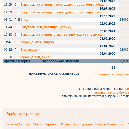
21.08.2023
13:29
С
Закупаем на экспорт горчицу,лен,просо,сорго и сафл...
16.08.2023
14:39
С
Закупаем на экспорт горчицу,лен,просо,сорго и сафл...
12.10.2022
06:41
П
Вика
35000
02.02.2022
14:44
С
Закупаем лен, горчицу нут вику
09.08.2021
10:10
С
Закупаем на экспорт лен, горчицу, сафлор, рыжик, ...
08.07.2020
11:47
С
Горчица, лён , сафор
17.04.2020
09:12
П
Вика яровая
25000
03.04.2020
10:20
С
Горчица лён, вика...
Время
Категория
Заголовок объявления
Цена
1 |
Добавить
новое объявление
Показать эти предложе
се
Объявлений на доске - вчера /
Как очистить кэш брауз
Примечание: жирным текстом выделены объяв
Выберите регион
Вика в России
Вика в Украине
Вика в Белоруссии
Вика в Казахстане