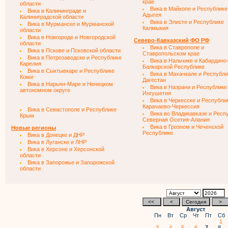
крае
области
Вика в Майкопе и Республике
Вика в Калининграде и
Адыгея
Калиниградской области
Вика в Элисте и Республике
Вика в Мурманске и Мурманской
Калмыкия
области
Вика в Новгороде и Новгородской
Северо-Кавказский ФО РФ
области
Вика в Ставрополе и
Вика в Пскове и Псковской области
Ставропольском крае
Вика в Петрозаводске и Республике
Вика в Нальчике и Кабардино
Карелия
Балкарской Республике
Вика в Сыктывкаре и Республике
Вика в Махачкале и Республи
Коми
Дагестан
Вика в Нарьян-Маре и Ненецком
Вика в Назрани и Республике
автономном округе
Ингушетия
Вика в Черкесске и Республи
Карачаево-Черкессия
Вика в Севастополе и Республике
Вика во Владикавказе и Респ
Крым
Северная Осетия-Алания
Вика в Грозном и Чеченской
Новые регионы
Республике
Вика в Донецке и ДНР
Вика в Луганске и ЛНР
Вика в Херсоне и Херсонской
области
Вика в Запорожье и Запорожской
области
Август
Пн
Вт
Ср
Чт
Пт
Сб
1
3
4
5
6
7
8