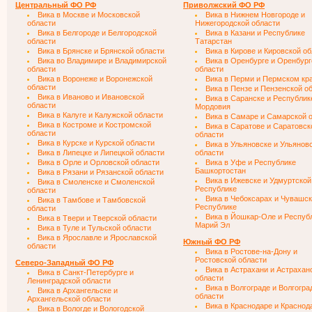
Центральный ФО РФ
Приволжский ФО РФ
Вика в Москве и Московской
Вика в Нижнем Новгороде и
области
Нижегородской области
Вика в Белгороде и Белгородской
Вика в Казани и Республике
области
Татарстан
Вика в Брянске и Брянской области
Вика в Кирове и Кировской о
Вика во Владимире и Владимирской
Вика в Оренбурге и Оренбург
области
области
Вика в Воронеже и Воронежской
Вика в Перми и Пермском кр
области
Вика в Пензе и Пензенской о
Вика в Иваново и Ивановской
Вика в Саранске и Республик
области
Мордовия
Вика в Калуге и Калужской области
Вика в Самаре и Самарской 
Вика в Костроме и Костромской
Вика в Саратове и Саратовск
области
области
Вика в Курске и Курской области
Вика в Ульяновске и Ульянов
Вика в Липецке и Липецкой области
области
Вика в Орле и Орловской области
Вика в Уфе и Республике
Башкортостан
Вика в Рязани и Рязанской области
Вика в Ижевске и Удмуртской
Вика в Смоленске и Смоленской
Республике
области
Вика в Чебоксарах и Чувашс
Вика в Тамбове и Тамбовской
Республике
области
Вика в Йошкар-Оле и Респуб
Вика в Твери и Тверской области
Марий Эл
Вика в Туле и Тульской области
Вика в Ярославле и Ярославской
Южный ФО РФ
области
Вика в Ростове-на-Дону и
Ростовской области
Северо-Западный ФО РФ
Вика в Астрахани и Астрахан
Вика в Санкт-Петербурге и
области
Ленинградской области
Вика в Волгограде и Волгогра
Вика в Архангельске и
области
Архангельской области
Вика в Краснодаре и Краснод
Вика в Вологде и Вологодской