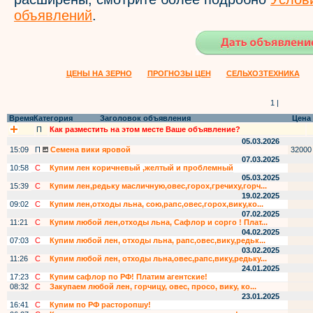
объявлений
.
ЦЕНЫ НА ЗЕРНО
ПРОГНОЗЫ ЦЕН
СЕЛЬХОЗТЕХНИКА
1 |
Время
Категория
Заголовок объявления
Цена
П
Как разместить на этом месте Ваше объявление?
05.03.2026
15:09
П
Семена вики яровой
32000
07.03.2025
10:58
С
Купим лен коричневый ,желтый и проблемный
05.03.2025
15:39
С
Купим лен,редьку масличную,овес,горох,гречиху,горч...
19.02.2025
09:02
С
Купим лен,отходы льна, сою,рапс,овес,горох,вику,ко...
07.02.2025
11:21
С
Купим любой лен,отходы льна, Сафлор и сорго ! Плат...
04.02.2025
07:03
С
Купим любой лен, отходы льна, рапс,овес,вику,редьк...
03.02.2025
11:26
С
Купим любой лен, отходы льна,овес,рапс,вику,редьку...
24.01.2025
17:23
С
Купим сафлор по РФ! Платим агентские!
08:32
С
Закупаем любой лен, горчицу, овес, просо, вику, ко...
23.01.2025
16:41
С
Купим по РФ расторопшу!