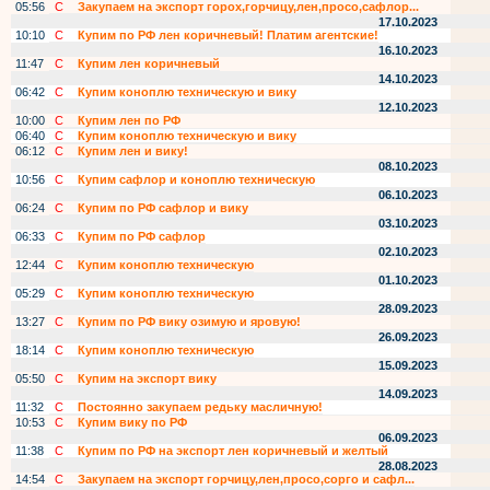
05:56
С
Закупаем на экспорт горох,горчицу,лен,просо,сафлор...
17.10.2023
10:10
С
Купим по РФ лен коричневый! Платим агентские!
16.10.2023
11:47
С
Купим лен коричневый
14.10.2023
06:42
С
Купим коноплю техническую и вику
12.10.2023
10:00
С
Купим лен по РФ
06:40
С
Купим коноплю техническую и вику
06:12
С
Купим лен и вику!
08.10.2023
10:56
С
Купим сафлор и коноплю техническую
06.10.2023
06:24
С
Купим по РФ сафлор и вику
03.10.2023
06:33
С
Купим по РФ сафлор
02.10.2023
12:44
С
Купим коноплю техническую
01.10.2023
05:29
С
Купим коноплю техническую
28.09.2023
13:27
С
Купим по РФ вику озимую и яровую!
26.09.2023
18:14
С
Купим коноплю техническую
15.09.2023
05:50
С
Купим на экспорт вику
14.09.2023
11:32
С
Постоянно закупаем редьку масличную!
10:53
С
Купим вику по РФ
06.09.2023
11:38
С
Купим по РФ на экспорт лен коричневый и желтый
28.08.2023
14:54
С
Закупаем на экспорт горчицу,лен,просо,сорго и сафл...