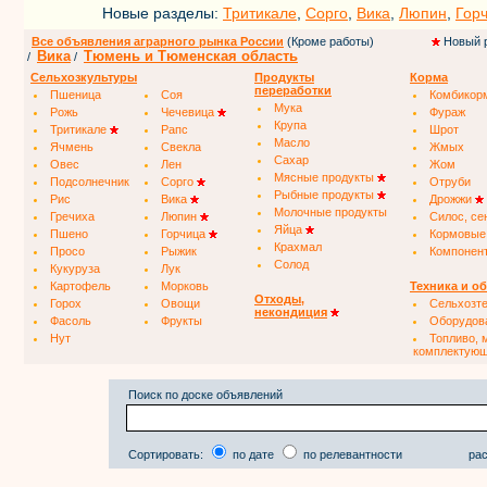
Новые разделы:
Тритикале
,
Сорго
,
Вика
,
Люпин
,
Гор
Все объявления аграрного рынка России
(Кроме работы)
Новый 
Вика
Тюмень и Тюменская область
/
/
Сельхозкультуры
Продукты
Корма
переработки
Пшеница
Соя
Комбикор
Мука
Рожь
Чечевица
Фураж
Крупа
Тритикале
Рапс
Шрот
Масло
Ячмень
Свекла
Жмых
Сахар
Овес
Лен
Жом
Мясные продукты
Подсолнечник
Сорго
Отруби
Рыбные продукты
Рис
Вика
Дрожжи
Молочные продукты
Гречиха
Люпин
Силос, се
Яйца
Пшено
Горчица
Кормовые
Крахмал
Просо
Рыжик
Компонен
Солод
Кукуруза
Лук
Картофель
Морковь
Техника и о
Отходы,
Горох
Овощи
Сельхозт
некондиция
Фасоль
Фрукты
Оборудов
Нут
Топливо, 
комплектую
Поиск по доске объявлений
Сортировать:
по дате
по релевантности
рас