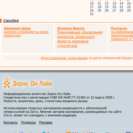
10
11
12
13
14
15
17
18
19
20
21
22
24
25
26
27
28
29
31
Classified
Движение зерна
Индексы Фрахта
Подписка
наличие и переработка зерна
Ежедневные обновления
на информаци
помесячно
аналитически
индексов океанского
Универсал" и
фрахта зерновых
сухогрузов
Мука пшеничная, мука ржаная
на доске объявлений Продукто
Информационное агентство Зерно Он-Лайн.
Свидетельство о регистрации СМИ ИА №ФС77-31392 от 12 марта 2008 г.
Новости, аналитика, цены, статистика аграрного рынка.
Использование открытых материалов разрешается с обязательной
гиперссылкой на Zol.ru. Мнение авторов материалов, размещаемых на сайте
Zol.ru, может не совпадать с мнением редакции.
Контакты
Подписка
Реклама