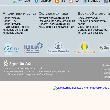
Макс
Телеграм
RSS
PDA
ВКонтакте
Аналитика и цены
Сельхозтехника
Доска объявлени
Зерно-Weekly
Каталог сельхозтехники
Сельхозкультуры
ЗерноСТАТ
Обсуждение сельхозтехники
Продукты переработки
ЗерноТРАФИК
Новости сельхозтехники
Корма
Индексы цен России
Коммерческие предложения
Сельхозтехника
Мировые цены FOB
Семена и агросредства
Мировые биржи
Услуги на агрорынке
Конта
© 2000-2026 ИА Зерно Он-Лайн
Подпи
Использование открытых материалов разрешается
Рекла
с обязательной гиперссылкой на Zol.ru
Полит