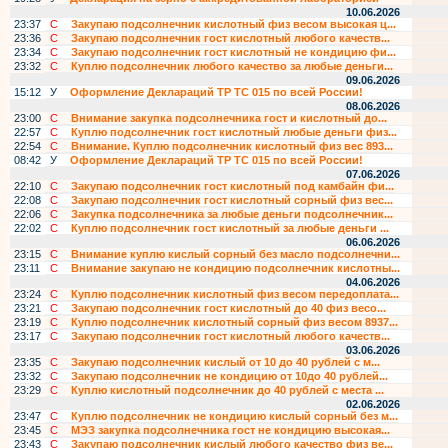
10.06.2026
23:37
С
Закупаю подсолнечник кислотный физ весом высокая ц...
23:36
С
Закупаю подсолнечник гост кислотный любого качеств...
23:34
С
Закупаю подсолнечник гост кислотный не кондицию фи...
23:32
С
Куплю подсолнечник любого качество за любые деньги...
09.06.2026
15:12
У
Оформление Деклараций ТР ТС 015 по всей России!
08.06.2026
23:00
С
Внимание закупка подсолнечника гост и кислотный до...
22:57
С
Куплю подсолнечник гост кислотный любые деньги физ...
22:54
С
Внимание. Куплю подсолнечник кислотный физ вес 893...
08:42
У
Оформление Деклараций ТР ТС 015 по всей России!
07.06.2026
22:10
С
Закупаю подсолнечник гост кислотный под камбайн фи...
22:08
С
Закупаю подсолнечник гост кислотный сорный физ вес...
22:06
С
Закупка подсолнечника за любые деньги подсолнечник...
22:02
С
Куплю подсолнечник гост кислотный за любые деньги ...
06.06.2026
23:15
С
Внимание куплю кислый сорный без масло подсолнечни...
23:11
С
Внимание закупаю не кондицию подсолнечник кислотны...
04.06.2026
23:24
С
Куплю подсолнечник кислотный физ весом передоплата...
23:21
С
Закупаю подсолнечник гост кислотный до 40 физ весо...
23:19
С
Куплю подсолнечник кислотный сорный физ весом 8937...
23:17
С
Закупаю подсолнечник гост кислотный любого качеств...
03.06.2026
23:35
С
Закупаю подсолнечник кислый от 10 до 40 рублей с м...
23:32
С
Закупаю подсолнечник не кондицию от 10до 40 рублей...
23:29
С
Куплю кислотный подсолнечник до 40 рублей с места ...
02.06.2026
23:47
С
Куплю подсолнечник не кондицию кислый сорный без м...
23:45
С
МЭЗ закупка подсолнечника гост не кондицию высокая...
23:43
С
Закупаю подсолнечник кислый любого качество физ ве...