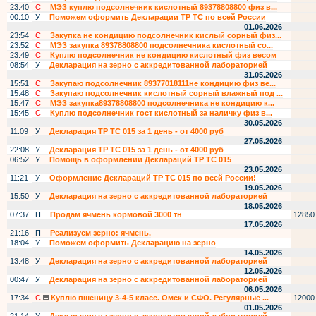
23:40
С
МЭЗ куплю подсолнечник кислотный 89378808800 физ в...
00:10
У
Поможем оформить Декларации ТР ТС по всей России
01.06.2026
23:54
С
Закупка не кондицию подсолнечник кислый сорный физ...
23:52
С
МЭЗ закупка 89378808800 подсолнечника кислотный со...
23:49
С
Куплю подсолнечник не кондицию кислотный физ весом
08:54
У
Декларация на зерно с аккредитованной лабораторией
31.05.2026
15:51
С
Закупаю подсолнечник 89377018111не кондицию физ ве...
15:48
С
Закупаю подсолнечник кислотный сорный влажный под ...
15:47
С
МЭЗ закупка89378808800 подсолнечника не кондицию к...
15:45
С
Куплю подсолнечник гост кислотный за наличку физ в...
30.05.2026
11:09
У
Декларация ТР ТС 015 за 1 день - от 4000 руб
27.05.2026
22:08
У
Декларация ТР ТС 015 за 1 день - от 4000 руб
06:52
У
Помощь в оформлении Деклараций ТР ТС 015
23.05.2026
11:21
У
Оформление Деклараций ТР ТС 015 по всей России!
19.05.2026
15:50
У
Декларация на зерно с аккредитованной лабораторией
18.05.2026
07:37
П
Продам ячмень кормовой 3000 тн
12850
17.05.2026
21:16
П
Реализуем зерно: ячмень.
18:04
У
Поможем оформить Декларацию на зерно
14.05.2026
13:48
У
Декларация на зерно с аккредитованной лабораторией
12.05.2026
00:47
У
Декларация на зерно с аккредитованной лабораторией
06.05.2026
17:34
С
Куплю пшеницу 3-4-5 класс. Омск и СФО. Регулярные ...
12000
01.05.2026