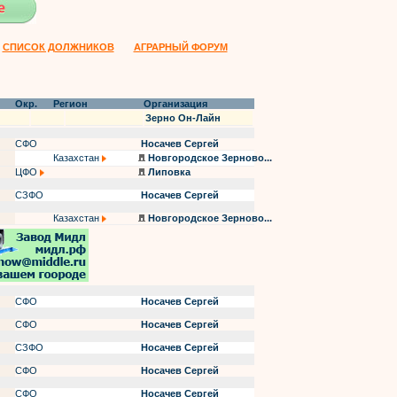
СПИСОК ДОЛЖНИКОВ
АГРАРНЫЙ ФОРУМ
Окр.
Регион
Организация
Зерно Он-Лайн
СФО
Носачев Сергей
Казахстан
Новгородское Зерново...
ЦФО
Липовка
СЗФО
Носачев Сергей
Казахстан
Новгородское Зерново...
СФО
Носачев Сергей
СФО
Носачев Сергей
СЗФО
Носачев Сергей
СФО
Носачев Сергей
СФО
Носачев Сергей