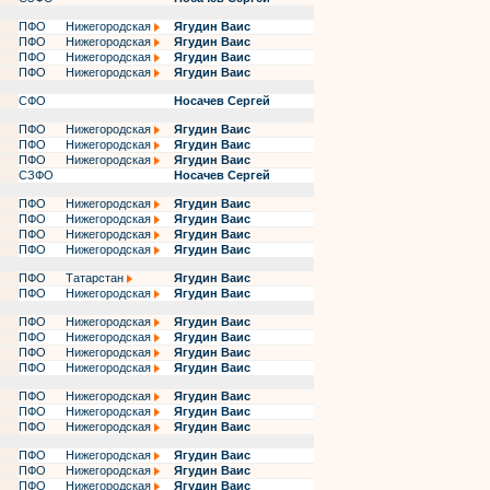
ПФО
Нижегородская
Ягудин Ваис
ПФО
Нижегородская
Ягудин Ваис
ПФО
Нижегородская
Ягудин Ваис
ПФО
Нижегородская
Ягудин Ваис
СФО
Носачев Сергей
ПФО
Нижегородская
Ягудин Ваис
ПФО
Нижегородская
Ягудин Ваис
ПФО
Нижегородская
Ягудин Ваис
СЗФО
Носачев Сергей
ПФО
Нижегородская
Ягудин Ваис
ПФО
Нижегородская
Ягудин Ваис
ПФО
Нижегородская
Ягудин Ваис
ПФО
Нижегородская
Ягудин Ваис
ПФО
Татарстан
Ягудин Ваис
ПФО
Нижегородская
Ягудин Ваис
ПФО
Нижегородская
Ягудин Ваис
ПФО
Нижегородская
Ягудин Ваис
ПФО
Нижегородская
Ягудин Ваис
ПФО
Нижегородская
Ягудин Ваис
ПФО
Нижегородская
Ягудин Ваис
ПФО
Нижегородская
Ягудин Ваис
ПФО
Нижегородская
Ягудин Ваис
ПФО
Нижегородская
Ягудин Ваис
ПФО
Нижегородская
Ягудин Ваис
ПФО
Нижегородская
Ягудин Ваис