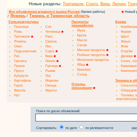
Новые разделы:
Тритикале
,
Сорго
,
Вика
,
Люпин
,
Гор
Все объявления аграрного рынка России
(Кроме работы)
Новый 
Ячмень
Тюмень и Тюменская область
/
/
Сельхозкультуры
Продукты
Корма
переработки
Пшеница
Соя
Комбикор
Мука
Рожь
Чечевица
Фураж
Крупа
Тритикале
Рапс
Шрот
Масло
Ячмень
Свекла
Жмых
Сахар
Овес
Лен
Жом
Мясные продукты
Подсолнечник
Сорго
Отруби
Рыбные продукты
Рис
Вика
Дрожжи
Молочные продукты
Гречиха
Люпин
Силос, се
Яйца
Пшено
Горчица
Кормовые
Крахмал
Просо
Рыжик
Компонен
Солод
Кукуруза
Лук
Картофель
Морковь
Техника и о
Отходы,
Горох
Овощи
Сельхозт
некондиция
Фасоль
Фрукты
Оборудов
Нут
Топливо, 
комплектую
Поиск по доске объявлений
Сортировать:
по дате
по релевантности
рас