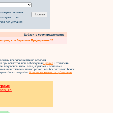
соседних регионов
соседних стран
УФО без указания
Добавить свое предложение
вгородское Зерновое Предприятие 28
ческими предложениями на оптовом
йта при обязательном соблюдении
Правил
. Стоимость
ой, подсолнечником, соей, кормами и семенами
ления иной тематики можно размещать бесплатно не более
трите более подробно
Условия и стоимость публикации
граме
hmen_zol