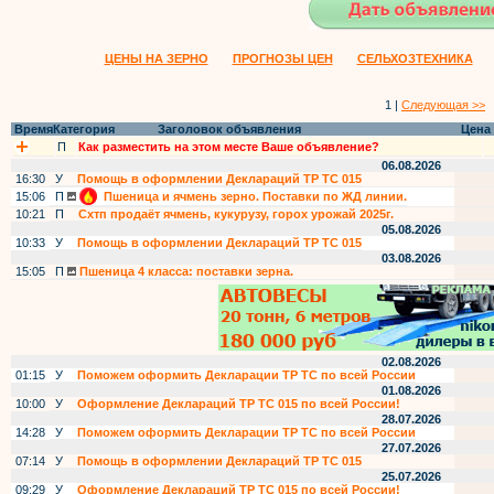
ЦЕНЫ НА ЗЕРНО
ПРОГНОЗЫ ЦЕН
СЕЛЬХОЗТЕХНИКА
1 |
Следующая >>
Время
Категория
Заголовок объявления
Цена
П
Как разместить на этом месте Ваше объявление?
06.08.2026
16:30
У
Помощь в оформлении Деклараций ТР ТС 015
15:06
П
Пшеница и ячмень зерно. Поставки по ЖД линии.
10:21
П
Схтп продаёт ячмень, кукурузу, горох урожай 2025г.
05.08.2026
10:33
У
Помощь в оформлении Деклараций ТР ТС 015
03.08.2026
15:05
П
Пшеница 4 класса: поставки зерна.
02.08.2026
01:15
У
Поможем оформить Декларации ТР ТС по всей России
01.08.2026
10:00
У
Оформление Деклараций ТР ТС 015 по всей России!
28.07.2026
14:28
У
Поможем оформить Декларации ТР ТС по всей России
27.07.2026
07:14
У
Помощь в оформлении Деклараций ТР ТС 015
25.07.2026
09:29
У
Оформление Деклараций ТР ТС 015 по всей России!