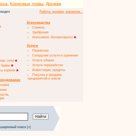
чица
,
Кормовые травы
,
Дрожжи
раздел
Работа: резюме, вакансии...
Агросредства
м
Семена
Удобрения
Агрохимия, биопрепараты
Услуги
Перевозки
Складские услуги и хранение
Услуги уборки
наж, сено
Услуги переработки
 травы
Инвестиции, кредиты
ты кормов
Покупка и продажа
предприятий и земли
борудование
ехника
ание
масла,
щие
ширенный поиск [+]